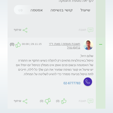
לקריאה נוספת והעמקה
שיעול
קושי בנשימה
אסטמה
נשימת יתר
תגובה
שיתוף
(0)
תשובת מומחה | מאת: ד"ר
29.11.15 | 00:08
ברקמן נוויל
טיפול באינהלציות מתאים רק להקלה כשיש התקף או החמרה 
של האסטמה ובשום פנים ואופן אינו מומלץ כטיפול יום-יומי!! אם 
יש שיעול או קוצר נשימה שמעיר את הבן שלך כל לילה, חייבים 
לתת טיפול מניעתי מסודר כדי להגיע לשליטה על המחלה.  
02-6777783
תגובה
(0)
(0)
שיתוף