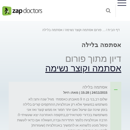
דף הבית
...
פורום אסתמה וקוצר נשימה
אסתמה בלילה
אסתמה בלילה
דיון מתוך פורום
אסתמה וקוצר נשימה
אסתמה בלילה
24/11/2015 | 15:28 | מאת: רויול
שלום רב,בני בן ה 9 מאובחן כאסמתי  מגיל שנה וחצי,לא 
משתמש במשאף אלא רק אנהלציות,ההתקפים קורים בלילה 
בזמן שינה עם שיעול ואם יותר חמור אז ממש קוצר ואז אני 
משתמשת בכדורי סטרואידים,בתקופה האחרונה יצא שעשיתי לו 
הרבה אנהלציות כלומר התדירות גברה,השאלה אם כדאי לעשות 
טיפול מונע כלשהוא או להמשיך באנהלציות (שעוזרות(