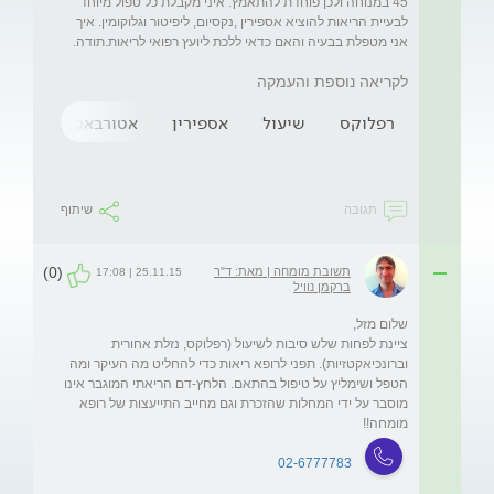
45 במנוחה ולכן פוחדת להתאמץ. איני מקבלת כל טפול מיוחד 
לבעיית הריאות להוציא אספירין ,נקסיום, ליפיטור וגלוקומין. איך 
אני מטפלת בבעיה והאם כדאי ללכת ליועץ רפואי לריאות.תודה.   
לקריאה נוספת והעמקה
רפלוקס
שיעול
אספירין
אטורבאסטאטין
תגובה
שיתוף
(0)
תשובת מומחה | מאת: ד"ר
25.11.15 | 17:08
ברקמן נוויל
ציינת לפחות שלש סיבות לשיעול (רפלוקס, נזלת אחורית 
וברונכיאקטזיות). תפני לרופא ריאות כדי להחליט מה העיקר ומה 
הטפל ושימליץ על טיפול בהתאם. הלחץ-דם הריאתי המוגבר אינו 
מוסבר על ידי המחלות שהזכרת וגם מחייב התייעצות של רופא 
מומחה!! 
02-6777783