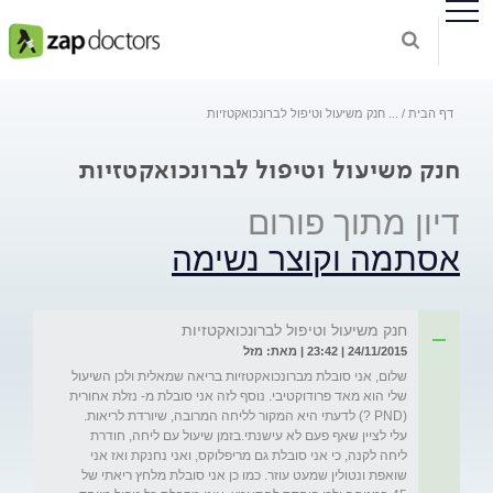
דף הבית
...
חנק משיעול וטיפול לברונכואקטזיות
חנק משיעול וטיפול לברונכואקטזיות
דיון מתוך פורום
אסתמה וקוצר נשימה
חנק משיעול וטיפול לברונכואקטזיות
24/11/2015 | 23:42 | מאת: מזל
שלום, אני סובלת מברונכואקטזיות בריאה שמאלית ולכן השיעול 
שלי הוא מאד פרודוקטיבי. נוסף לזה אני סובלת מ- נזלת אחורית 
(PND ?) לדעתי היא המקור לליחה המרובה, שיורדת לריאות. 
עלי לציין שאף פעם לא עישנתי.בזמן שיעול עם ליחה, חודרת 
ליחה לקנה, כי אני סובלת גם מריפלוקס, ואני נחנקת ואז אני 
שואפת ונטולין שמעט עוזר. כמו כן אני סובלת מלחץ ריאתי של 