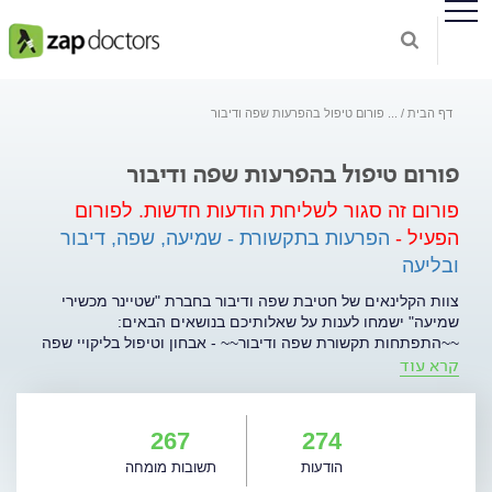
דף הבית
...
פורום טיפול בהפרעות שפה ודיבור
פורום טיפול בהפרעות שפה ודיבור
פורום זה סגור לשליחת הודעות חדשות.
לפורום
הפעיל -
הפרעות בתקשורת - שמיעה, שפה, דיבור
ובליעה
צוות הקלינאים של חטיבת שפה ודיבור בחברת "שטיינר מכשירי
שמיעה" ישמחו לענות על שאלותיכם בנושאים הבאים: 
~~התפתחות תקשורת שפה ודיבור~~ - אבחון וטיפול בליקויי שפה
קרא עוד
התפתחותיים כגון: איחור בהתפתחות שפה, קשיים בהבנת שפה,
קשיי שיום, קשיים בארגון שפתי ועוד.  ~~היגוי~~ - אבחון וטיפול
בהגייה משובשת של צלילי הדיבור ודיבור לא מובן, טיפול בדחיקת
לשון.  ~~ליקויים בשטף הדיבור~~ - אבחון וטיפול בגמגום ובדיבור
267
274
מהיר.  ~~קול ותהודה~~ - אבחון וטיפול בהפרעות קול כגון:
הודעות
תשובות מומחה
צרידות, עייפות קולית, כאב ואי נוחות בעת דיבור.  ~~הפרעות שפה
ודיבור נרכשות~~ - אבחון וטיפול בנפגעי אירוע מוחי או טראומה,