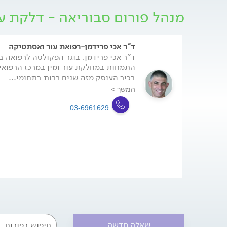
הזו מווסתת על ידי הורמונים. ריכוז בלוטות החלב באיז
מנהל פורום סבוריאה - דלקת ע
זהה. האיזורים העשירים ביותר בבלוטות חלב הם קר
החזה, כתפיים וחלקו העליון של הגב. האיזורים היחי
קיימות בהם הם כפות הידיים והרגליים. הסימנים של 
מורחבות בעיקר באיזור שבין הגבות והלחיים, בצידי
ד"ר אכי פרידמן-רפואת עור ואסתטיקה
התייבשות החלב גורמת להיווצרות קראטין. תערובת 
ד"ר אכי פרידמן, בוגר הפקולטה לרפואה באו
את הקשקשת שמופיעה בפנים ובקרקפת. דלקת: אם
התמחות במחלקת עור ומין במרכז הרפואי 
את העור נגרמת דלקת. שילוב של הפרשות עם תהליך
בכיר העוסק מזה שנים רבות בתחומי...
המשך >
Dermatitis).
03-6961629
שאלה חדשה