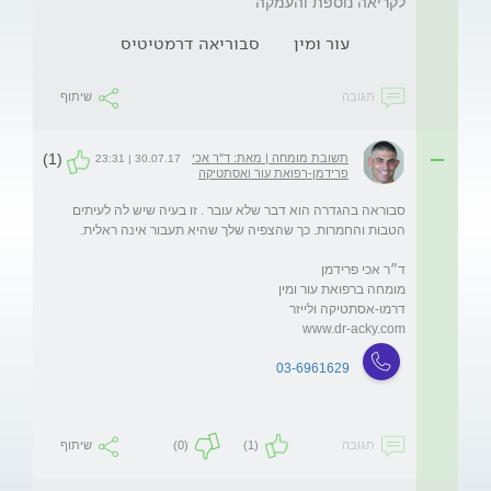
לקריאה נוספת והעמקה
עור ומין
סבוריאה דרמטיטיס
תגובה
שיתוף
(1)
תשובת מומחה | מאת: ד"ר אכי
30.07.17 | 23:31
פרידמן-רפואת עור ואסתטיקה
סבוראה בהגדרה הוא דבר שלא עובר . זו בעיה שיש לה לעיתים 
www.dr-acky.com
03-6961629
תגובה
(1)
(0)
שיתוף