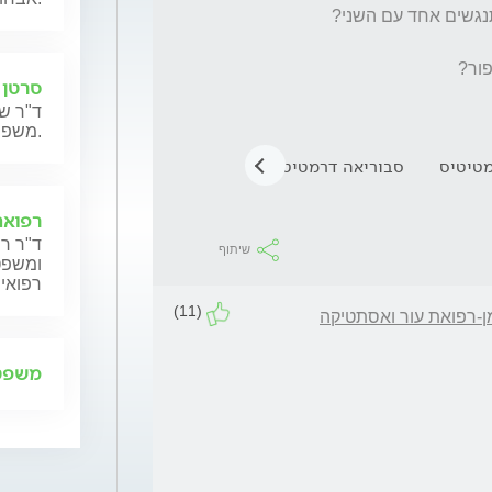
סרטן 
ד"ר שנ
משפחותיהם.
מטיטיס
סבוריאה דרמטיטיס
אקנה
עור ומין
אדמומיות
רפואה
ד"ר רן
שיתוף
ומשפט,
רפואית
(11)
ן-רפואת עור ואסתטיקה
משפט 