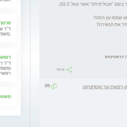
סרטן 
ד"ר שנ
משפחותיהם.
 דרמטיטיס
רפואה
ד"ר רן
ומשפט,
שיתוף
רפואית
(0)
ן-רפואת עור ואסתטיקה
משפט 