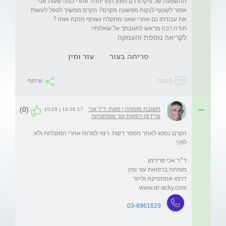
ההשפעה של ציקלודרם מזמן המריחה? אחרי כמה שעות אני 
אמור לשטוף לנקות מפשעה מקרם? הקרם ממשיך לטפל לעשות 
תודה רבה מראש לתגובתך על שאלותיי.
לקריאה נוספת והעמקה
פריחה בעור
עור ומין
תגובה
שיתוף
(0)
תשובת מומחה | מאת: ד"ר אכי
14.06.17 | 10:29
פרידמן-רפואת עור ואסתטיקה
הקרם נספג לאחר מספר דקות. רצוי למרוח אחרי המקלחת ולא 
www.dr-acky.com
03-6961629