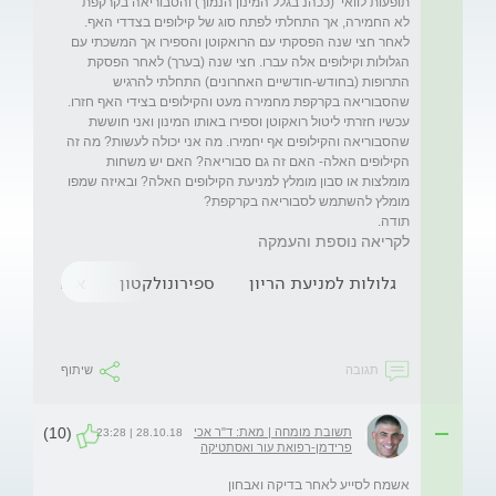
תופעות לוואי  (ככהנ בגלל המינון הנמוך) והסבוריאה בקרקפת 
לא החמירה, אך התחלתי לפתח סוג של קילופים בצדדי האף. 
לאחר חצי שנה הפסקתי עם הרואקוטן והספירו אך המשכתי עם 
הגלולות וקילופים אלה עברו. חצי שנה (בערך) לאחר הפסקת 
התרופות (בחודש-חודשיים האחרונים) התחלתי להרגיש 
שהסבוריאה בקרקפת מחמירה מעט והקילופים בצידי האף חזרו. 
עכשיו חזרתי ליטול רואקוטן וספירו באותו המינון ואני חוששת 
שהסבוריאה והקילופים אף יחמירו. מה אני יכולה לעשות? מה זה 
הקילופים האלה- האם זה גם סבוריאה? האם יש משחות 
מומלצות או סבון מומלץ למניעת הקילופים האלה? ובאיזה שמפו 
תודה.
לקריאה נוספת והעמקה
גלולות למניעת הריון
ספירונולקטון
איזוטרטינואי
תגובה
שיתוף
(10)
תשובת מומחה | מאת: ד"ר אכי
28.10.18 | 23:28
פרידמן-רפואת עור ואסתטיקה