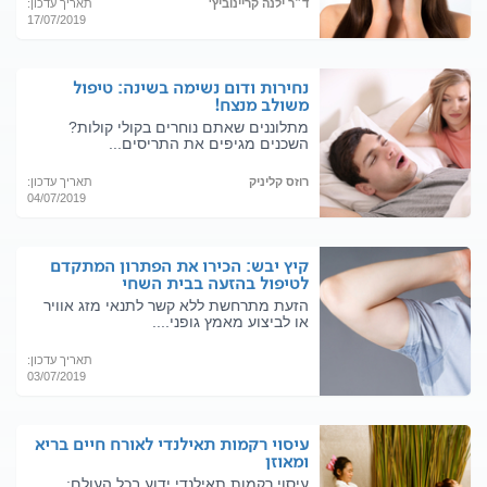
ד״ר ילנה קריינוביץ'
תאריך עדכון:
17/07/2019
נחירות ודום נשימה בשינה: טיפול
משולב מנצח!
מתלוננים שאתם נוחרים בקולי קולות?
השכנים מגיפים את התריסים...
רוזס קליניק
תאריך עדכון:
04/07/2019
קיץ יבש: הכירו את הפתרון המתקדם
לטיפול בהזעה בבית השחי
הזעת מתרחשת ללא קשר לתנאי מזג אוויר
או לביצוע מאמץ גופני....
תאריך עדכון:
03/07/2019
עיסוי רקמות תאילנדי לאורח חיים בריא
ומאוזן
עיסוי רקמות תאילנדי ידוע בכל העולם: