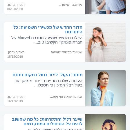
ניר יוגב - מייסד...
תאריך עדכון:
06/01/2020
הדור החדש של מכשירי השמיעה: כל
היתרונות
יש לכם מכשיר שמיעה מסדרת Marvel של
חברת פונאק? הקשיבו טוב,...
שטיינר מכשירי שמיעה
תאריך עדכון:
18/12/2019
מיתרי הקול: לייזר כחול במקום ניתוח
העבודה שלכם מחייבת דיבור ממושך או
בקול רם? הסיכון כי תסבלו...
א.ר.ם רפואת אף אוזן...
תאריך עדכון:
16/12/2019
שיער דליל והתקרחות: כל מה שחשוב
לדעת על הטיפולים המתקדמים
אם אתם סובלים משיער דליל או