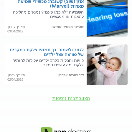
אוזן (שוב) קשובה: מכשירי שמיעה
מארוול (Marvel)
השמיעה "לא כמו פעם"? נמנעים מהליכה
להצגות או מפגשים...
שטיינר מכשירי שמיעה
תאריך עדכון:
03/04/2019
לגזור ולשמור: כך תמנעו צלקת במקרים
של פציעה אצל ילדים
כוויות וחבלות בקרב ילדים עלולות להותיר
צלקת. מה עושים במצב...
ד"ר להבית אקרמן
תאריך עדכון:
02/04/2019
הצג כתבות נוספות