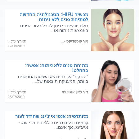
מכשיר HIFU: הטכנולוגיה החדשה
למתיחת פנים ללא ניתוח
כולנו יודעים כי ניתן לטפל בעור הפנים
באמצעות ניתוח או...
אור קוסמדיקס -...
תאריך עדכון:
12/08/2019
מתיחת פנים ללא ניתוח: אפשרי
בהחלט!
"הזרקת" גלי רדיו היא השיטה החדשנית
ביותר, המעניקה תוצאות של...
ד"ר לאון אזגווי לוי
תאריך עדכון:
23/07/2019
מזותרפיה: אנטי אייג'ינג שחודר לעור
קרמים וג'לים רבים כוללים חומרי אנטי
אייג'ינג, אך אינם...