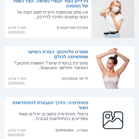
גירויים בעור וקשיי נשימה: הצד האפל
של המסכה
אין ספק שהמסכה חיונית לשם הגנה על
הגוף וצמצום הסיכוי להידבק...
מערכת זאפ דוקטורס
תאריך עדכון:
22/07/2020
סופרנו פלטינום: הסרת השיער
שמתאימה לכולם
מעוניינת בהסרת שיער? חוששת מהכאב?
המכשיר החדשני Soprano...
לריסה קוסמטיקס
תאריך עדכון:
12/03/2020
מזותרפיה: הדרך הטבעית להתחדשות
העור
טיפולי מזותרפיה נחשבים יעילים מאוד
ומסייעים בהתחדשות טבעית...
אופוריה - EUPHORIA
תאריך עדכון:
03/02/2020