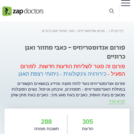
דף הבית
...
פורום אנדומטריוזיס - כאבי מחזור ואגן כרוניים
פורום אנדומטריוזיס - כאבי מחזור ואגן
כרוניים
פורום זה סגור לשליחת הודעות חדשות.
לפורום
הפעיל -
כירורגיה גינקולוגית - ניתוחי רצפת האגן
פורום אנדומטריוזיס נועד לתת מענה ומידע בנושאים הקשורים
במחלת האנדומטריוזיס - תסמינים, איבחון וטיפול. נשים הסובלות
מכאבים בעת הווסת, כאבים בעת מגע מיני, כאבים בעת מתן שתן
קרא עוד
או יציאות בווסת או כל תופעה אחרת החשודה כאנדומטריוזיס, כמו
גם נשים לפני ניתוחים או טיפולים באנדומטריוזיס - תוכלנה לפנות
ולקבל מידע והבהרה לשאלה. מחלת האנדומטריוזיס מופיעה
בשכיחות של כ-10% מכלל הנשים בגיל הפריון ומתבטאת בכאבים
288
305
בזמן הווסת (דיסמנוריאה), כאבים בעת מגע מיני (דיספראוניה),
הודעות
תשובות מומחה
כאבים בעת מתן שתן (מיקטלגיה), כאבים בעת מתן יציאות