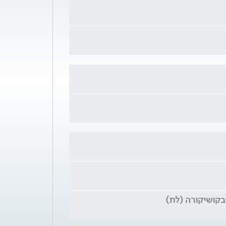
בקושיקורה (לת)