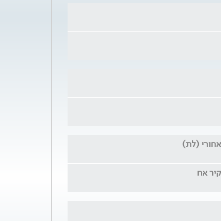
אחורי (לת)