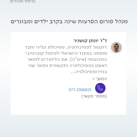
כניסת מנהלים
הקוגניטיבית והרגשית והן יכולות לנבא תוצאות שלילית בילדים
ומתבגרים, התערבות טיפולית בשלב התפתחותי זה הינה חשובה
ביותר. התערבויות קוגניטיביות התנהגותיות לבעיות שינה בילדות
(שאינן על רקע פיזיולוגי) מדגימות בדרך כלל תוצאות חיוביות
מנהל פורום הפרעות שינה בקרב ילדים ומבוגרים
ביותר, גם במחקרים מבוקרים וגם בדיווחים קליניים. מטרת הפורום
היא לתת מענה למגוון בעיות הנוגעות להפרעות שינה בילדים
ולספק מידע לגבי כלים שונים להתמודדות עם בעיות אלו. .
ד"ר יונתן קושניר
דוקטור לפסיכולוגיה, פסיכולוג קליני וחבר
מומחה באיגוד הישראלי לטיפול קוגניטיבי
התנהגותי (איט"ה). את הלימודים לתואר
ראשון בפסיכולוגיה ותקשורת ותואר שני
בנוירופסיכולגיה...
המשך >
077-2306915
(מספר מקשר)