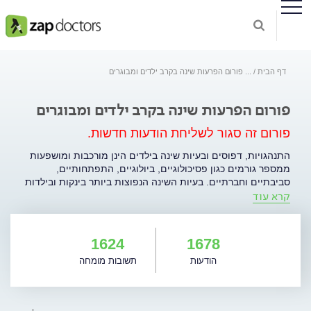
דף הבית
...
פורום הפרעות שינה בקרב ילדים ומבוגרים
פורום הפרעות שינה בקרב ילדים ומבוגרים
פורום זה סגור לשליחת הודעות חדשות.
התנהגויות, דפוסים ובעיות שינה בילדים הינן מורכבות ומושפעות
ממספר גורמים כגון פסיכולוגיים, ביולוגיים, התפתחותיים,
סביבתיים וחברתיים. בעיות השינה הנפוצות ביותר בינקות ובילדות
קרא עוד
המוקדמת הן בעיות הקשורות להירדמות ולשמירה על שינה רציפה.
בעיות הירדמות ויקיצות מרובות נמצאות תחת הקטגוריה
האבחנתית של "אינסומניה התנהגותית של הילדות". בילדים
מבוגרים יותר, אינסומניה היא בעיית השינה הנפוצה ביותר.
1624
1678
הפרעות שינה נפוצות בילדות כוללות סיוטים, ביעותי לילה, פחדי
הודעות
תשובות מומחה
לילה, הרטבת לילה, התנגדות לשינה, יקיצות מרובות והפרעות
נשימה בשינה. בעיות שינה בילדים עלולות להיות כרוניות וקשורות
לפגיעה בתפקוד היום יומי ולמצוקה הורית. מכיוון שלבעיות שינה
בילדים יש השפעה שלילית על ההתפתחות ההתנהגותית,