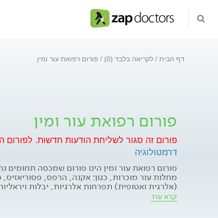
דף הבית
לקריאה בלבד (0)
פורום רפואת עור ומין
פורום רפואת עור ומין
פורום זה סגור לשליחת הודעות חדשות.
לפורום ה
דרמטולוגיה
פורום רפואת עור ומין הינו פורום שמכסה תחומים נרח
מחלות עור מוכרות, כגון: אקנה, הרפס, פסוריאזיס,
(אלרגית ואטופית) תפרחות אלרגיות, יבלות ויראליו
גידולי עור שפירים (למשל: סירינגומות), גידולי עור
קרא עוד
מחלות עור פחות מוכרות, כגון: דלקות בכלי דם, עקי
ליכנפלנוס ותפרחות כרוניות אחרות. - אופן ההתייח