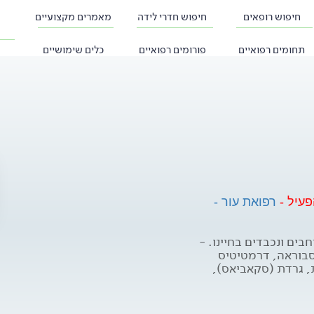
חיפוש רופאים
חיפוש חדרי לידה
מאמרים מקצועיים
תחומים רפואיים
פורומים רפואיים
כלים שימושיים
פעיל -
רפואת עור -
בים ונכבדים בחיינו. -
 סבוראה, דרמטיטיס
ת, גרדת (סקאביאס),
 ממאירים, פטרת העור. -
צות על ידי חרקים,
סות למצבי מעקב ארוכים