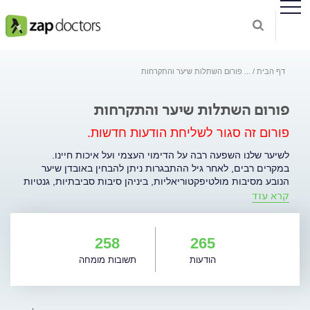
דף הבית
...
פורום השתלות שיער והתקרחות
פורום השתלות שיער והתקרחות
פורום זה סגור לשליחת הודעות חדשות.
לשיער שלנו השפעה רבה על הדימוי העצמי ועל איכות חיינו.
במקרים רבים, לאחר גיל ההתבגרות ניתן להבחין באובדן שיער
הנובע מסיבות מולטיפקטוריאליות, ביניהן סיבות סביבתיות, גנטיות
קרא עוד
והורמונליות. בשנים האחרונות מספר טיפולי השתלות השיער בארץ
ובעולם עלו בצורה משמעותית. הפורום עוסק במתן מענה לציבור
הגולשים על-ידי רופאי מרפאות לייזר קומפני בנושא אובדן שיער,
דלילות והתקרחות. בנוסף ניתן לקבל פרטים על סוגי טיפול שונים
258
265
הקשורים בתופעת ההתקרחות. .
הודעות
תשובות מומחה