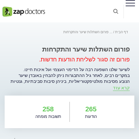
דף הבית
...
פורום השתלות שיער והתקרחות
פורום השתלות שיער והתקרחות
פורום זה סגור לשליחת הודעות חדשות.
לשיער שלנו השפעה רבה על הדימוי העצמי ועל איכות חיינו.
במקרים רבים, לאחר גיל ההתבגרות ניתן להבחין באובדן שיער
הנובע מסיבות מולטיפקטוריאליות, ביניהן סיבות סביבתיות, גנטיות
קרא עוד
והורמונליות. בשנים האחרונות מספר טיפולי השתלות השיער בארץ
ובעולם עלו בצורה משמעותית. הפורום עוסק במתן מענה לציבור
הגולשים על-ידי רופאי מרפאות לייזר קומפני בנושא אובדן שיער,
דלילות והתקרחות. בנוסף ניתן לקבל פרטים על סוגי טיפול שונים
258
265
הקשורים בתופעת ההתקרחות. .
הודעות
תשובות מומחה