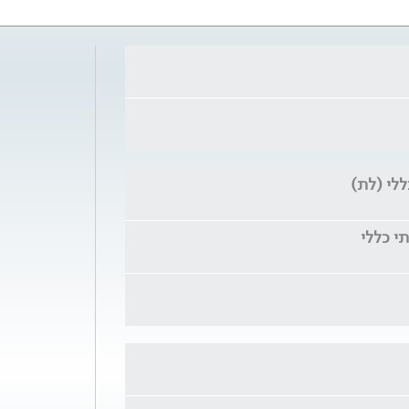
לי (לת)