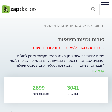
דף הבית
לקריאה בלבד (0)
פורום זכויות רפואיות
פורום זכויות רפואיות
פורום זה סגור לשליחת הודעות חדשות.
פורום זכויות רפואיות נותן מענה מהיר, מקצועי ואמין לחולים
ופצועים לגבי זכויות כספיות המגיעות להם מהמוסד לביטוח לאומי
(קצבת נכות מעבודה, קצבת נכות כללית, קצבת נפגעי פעולות
קרא עוד
איבה, קצבת שר"מ), מס הכנסה (פטור ממס), משרד הביטחון,
חברות ביטוח (יציאה לפנסיה מוקדמת רפואית, אובדן כושר עבודה
חלקי/מלא), משרד הבריאות (קצבת ניידות, קוד סיעודי) ועוד.
למעבר לפורום לחצו כאן.
2899
3041
הודעות
תשובות מומחה