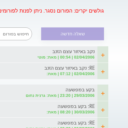
מאפשר חשיפת המטופל לנקיטה הכירורגית המיטבית
לניתוח, הניתוח עצמו והמעקב לאחריו נעשים תוך שית
גולשים יקרים: הפורום נסגר. ניתן לפנות לפורומ
בין חברי הקבוצה בפורום נשוחח ונייעץ בנושאים כגון
העיכול, וושט, לבלב, בעיות בכירורגיה כללית. תח
הקבוצה כוללים: * כירורגיה כללית * ניתוחי שד ומעק
בקעים * ניתוחים בשיטה הלפרוסקופית כולל ניתוחי
שאלה חדשה
חולנית * ניתוחים למחלות מערכת העיכול * ניתוחי כ
דעת רפואיות ומשפטיות
נקב באיזור עצם הזנב
02/04/2006 | 00:54 | מאת: מוטי
RE: נקב באיזור עצם הזנב
02/04/2006 | 07:12 | מאת:
בקע במפשעה
29/03/2006 | 23:20 | מאת: גרנית נחום
RE: בקע במפשעה
30/03/2006 | 08:20 | מאת:
RE: בקע במפשעה