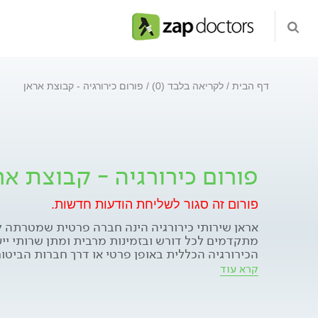
דף הבית
לקריאה בלבד (0)
פורום כירורגיה - קבוצת אראן
פורום כירורגיה - קבוצת אר
פורום זה סגור לשליחת הודעות חדשות.
אראן שירותי כירורגיה הינה חברה פרטית שמטרתה לה
מתקדמים לכל דורש ובזמינות מרבית ומתן שרותי ייע
הכירורגיה הכללית באופן פרטי או דרך חברות הביטו
הינם כירורגים בכירים במוסדות רפואה בארץ ובעלי ני
קרא עוד
כללית ובתחומי הכירורגיה הספציפית כל הרופאים ב
השתלמות בחו"ל בתת התמחות של הכירורגיה בנוסף 
בקבוצה, רופאים המיומנים בשיטה הלפרוסקופית וש