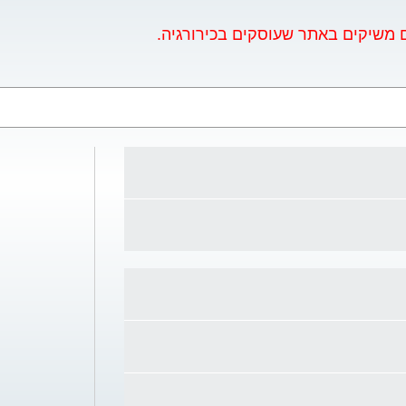
. הכנת החולים
וף פעולה וכיסוי הדדי
ים משיקים באתר שעוסקים בכירורגיה.
: בקעים, גידולי מערכת
ומי ההתמקצעות של
ב שד לנשים * ניתוחי
ם לטיפול בהשמנת יתר
בד ודרכי המרה חוות