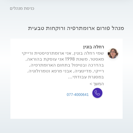
האתריים נגישים ויעילים וחלקם בטוחים לשימוש, כך שכל אחד יכול
כניסת מנהלים
להשתמש בהם בביתו לטיפול עצמי ובבני משפחתו עם מעט הכוונה
ועזרה.
מנהל פורום ארומתרפיה ורוקחות טבעית
רחלה בוגין
שמי רחלה בוגין, אני ארומתרפיסטית ורייקי
מאסטר. משנת 1998 אני עוסקת בהוראה,
בהדרכה ובטיפול בתחום הארומתרפיה,
רייקי, מדיטציה, אבני מרפא ונומרולוגיה.
במסגרת עבודתי...
המשך >
077-4000641