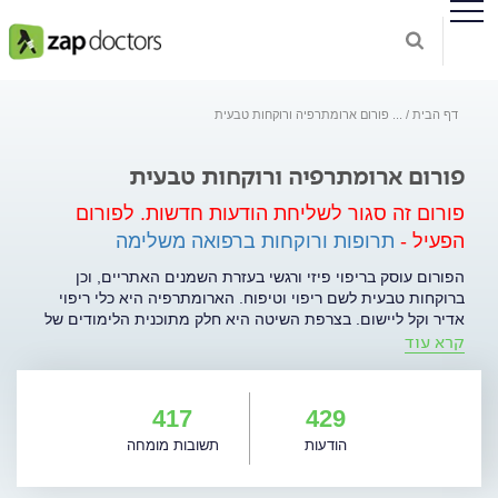
דף הבית
...
פורום ארומתרפיה ורוקחות טבעית
פורום ארומתרפיה ורוקחות טבעית
פורום זה סגור לשליחת הודעות חדשות.
לפורום
הפעיל -
תרופות ורוקחות ברפואה משלימה
הפורום עוסק בריפוי פיזי ורגשי בעזרת השמנים האתריים, וכן
ברוקחות טבעית לשם ריפוי וטיפוח. הארומתרפיה היא כלי ריפוי
אדיר וקל ליישום. בצרפת השיטה היא חלק מתוכנית הלימודים של
קרא עוד
הרופאים המערביים וחשיבותה רבה. בארץ השיטה הנפלאה הזאת
תופסת תאוצה, ויותר ויותר אנשים מגלים את עוצמתה.
הארומתרפיה משמשת הן לריפוי והקלה ברמה הפיזית והן לאיזון
רגשי. הדרכים להשתמש בה רבות ומגוונות: הרחה, אידוי, מריחה,
417
429
עיסוי, בליעה, קומפרסים ועוד. לכל מצב ניתן להתאים את הדרך
הודעות
תשובות מומחה
הנכונה והמדויקת לטיפול בו. בנוסף, השמנים האתריים והשמנים
הצמחיים הם הבסיס לקוסמטיקה הטבעית ובעזרת תכונותיהם ניתן
לטפח את העור, להאט את תהליך ההזדקנות ולהזינו. השמנים