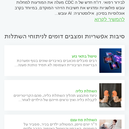
לבירור רפואי. דו"ח חדש של ה CDC מעלה את המודעות למחלות
עובש פולשניות ומדגיש את חשיבות הזיהוי המוקדם, במיוחד בקרב
אוכלוסיות בסיכון. אילוסטרציה: AI עובש...
להמשיך לקרוא
סיבות אפשריות ומצבים דומים לניתוחי השתלות
טיפול בתאי גזע
רבים סובלים מכאבים באיברים שונים בגוף ומערכת
הבריאות הציבורית העמוסה לא תמיד נותנת מענה...
השתלת כליה
כיצד מתבצע תהליך השתלת כליה, מהם הקריטריונים
לקבלת כליה ואיך נראים חייהם של הילדים לאחר...
השתלת מח עצם
ד"ר יורם נוימן, המטולוג ילדים בכיר, מסביר על
הסימנים, האבחון והטיפול באנמיה בקרב ילדים,...