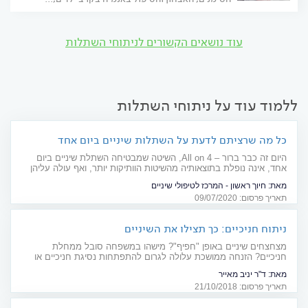
עוד נושאים הקשורים לניתוחי השתלות
ללמוד עוד על ניתוחי השתלות
כל מה שרציתם לדעת על השתלות שיניים ביום אחד
היום זה כבר ברור – All on 4, השיטה שמבטיחה השתלת שיניים ביום
אחד, אינה נופלת בתוצאותיה מהשיטות הוותיקות יותר, ואף עולה עליהן
במספר יתרונות בולטים. כל הפרטים על השיטה שמייתרת את הצורך
מאת:
חיוך ראשון - המרכז לטיפולי שיניים
בתותבות במהלך ההשתלה
תאריך פרסום: 09/07/2020
ניתוח חניכיים: כך תצילו את השיניים
מצחצחים שיניים באופן "חפיף"? מישהו במשפחה סובל ממחלת
חניכיים? הזנחה ממושכת עלולה לגרום להתפתחות נסיגת חניכיים או
דלקת חניכיים - ואף להסתיים באובדן שיניים. לעתים, אין מנוס מניתוח
מאת:
ד"ר יניב מאייר
חניכיים. אל תצאו בשן ועין - מומלץ לטפל בהקדם
תאריך פרסום: 21/10/2018