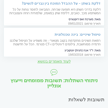
דלקת בשתן - על ההבדל המוכח בין גברים לנשים?
דלקת בדרכי השתן היא תופעה שכיחה, המביאה לחוסר נוחות על כל
המשתמע מכך, כאבים, דליפת שתן במאמץ, שלפוחית רגיזה והצטברות
של זיהומים וחיידקים בדרכי השתן הם חלק מהביטויים והמאפיינים שלה.
מאת:
מערכת זאפ דוקטורס
עד כמה התופעה שכיחה? כיצד היא באה לידי ביטוי? מה ההבדלים בין
תאריך פרסום: 09/01/2021
נשים לבין גברים? ומה המיתוסים, שמוטב כבר עכשיו לנפץ? כל המידע
כאן בכתבה.
טיפול שיניים: בינה טכנולוגית
רפואת השיניים מתקדמת בקצב מטאורי - וזה משפיע על הטיפול שלכם:
הדמייה ממוחשבת, צילומים דיגיטליים ו-CT פנורמי. הכל על חדשנות
דנטלית
מאת:
ד"ר אנה (חנית) יוטקוביץ
תאריך פרסום: 19/03/2018
לעוד מאמרים בנושא
ניתוחי השתלות: תשובות ממומחים וייעוץ
אונליין
תשובות לשאלות