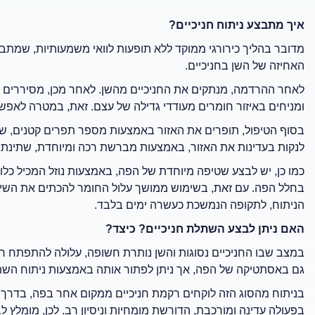
איך מתבצע ניתוח חניכיים?
מדובר בהליך כירורגי ממוקד ללא תופעות לוואי משמעותיות, שמת
האחיזה של השן בחניכיים.
לאחר ההרדמה, מנתקים את החניכיים מהשן. לאחר מכן, מסיררים
ומניחים באיזור חומרים מעודדי גדילה של עצם. זאת, במטרה לאפ
בסוף הטיפול, תופרים את האזור באמצעות מספר תפרים קטנים, שא
לנקות בעדינות את האזור, באמצעות מברשת רכה ומיוחדת, שתינתן 
כמו כן, יש לבצע שטיפה מיוחדת של הפה, באמצעות נוזל המכיל כלור
בחלל הפה. עם זאת, בשימוש ממושך עלול החומר להכתים את השינ
הניתוח, לתקופה הנמשכת כעשרה ימים בלבד.
האם ניתן לבצע השתלת חניכיים? כיצד?
במצב שבו החניכיים נסוגות והשן נותרת חשופה, עלולה להתפתח רג
גם באסתטיקה של הפה, אך ניתן לפתור אותה באמצעות ניתוח השתל
בניתוח מהסוג הזה לוקחים רקמת חניכיים ממקום אחר בפה, בדרך כ
בפעולה עדינה ומורכבת, הדורשת מומחיות וניסיון רב. לכן, מומלץ