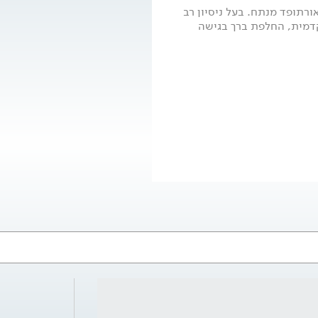
ורן בן לולו, אורתופד מנתח. בעל ניסיון רב
קדמית, החלפת ברך בגישה