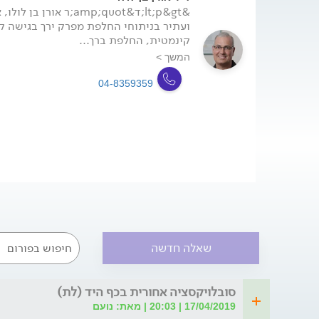
&lt;p&gt;ד&amp;quot;ר א
ועתיר בניתוחי החלפת מפרק ירך בגישה 
קינמטית, החלפת ברך...
המשך >
04-8359359
שאלה חדשה
סובלויקסציה אחורית בכף היד (לת)
17/04/2019 | 20:03 | מאת: נועם