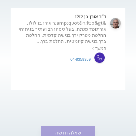
ד"ר אורן בן לולו
&lt;p&gt;ד&amp;quot;ר אורן בן לולו,
אורתופד מנתח. בעל ניסיון רב ועתיר בניתוחי
החלפת מפרק ירך בגישה קדמית, החלפת
ברך בגישה קינמטית, החלפת ברך...
המשך >
04-8359359
שאלה חדשה