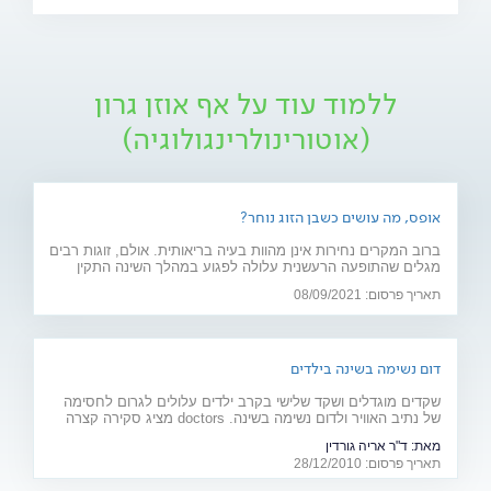
ללמוד עוד על אף אוזן גרון
(אוטורינולרינגולוגיה)
אופס, מה עושים כשבן הזוג נוחר?
ברוב המקרים נחירות אינן מהוות בעיה בריאותית. אולם, זוגות רבים
מגלים שהתופעה הרעשנית עלולה לפגוע במהלך השינה התקין
וכתוצאה מכך גם בקשר הזוגי. מה עושים כשזה קורה ומתי בכל זאת
תאריך פרסום: 08/09/2021
נחירה הופכת לבעיה רפואית? שימו לב
דום נשימה בשינה בילדים
שקדים מוגדלים ושקד שלישי בקרב ילדים עלולים לגרום לחסימה
של נתיב האוויר ולדום נשימה בשינה. doctors מציג סקירה קצרה
לטיפול בבעיה
מאת:
ד"ר אריה גורדין
תאריך פרסום: 28/12/2010