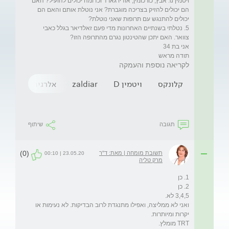
ויטמין d. אבץ, כורכומין, אודיו גארד וכדומה יכולים להועיל? האם 
הם יכולים להזיק בצריכה מוגברת? אני נוטלת אותם והאם הם 
5. נטלתי בשנתיים האחרונות מדי פעם זאלדיאר בגלל כאבי 
תודה מראש
לקריאה נוספת והעמקה
קלונקס
ויטמין D
zaldiar
אלרגיה
תרופו
תגובה
שיתוף
(0)
תשובת מומחה | מאת: ד"ר
23.05.20 | 00:10
מרק טליה
ואני לא ממליצה, ואפילו מתנגדת לרוב הבדיקות. לא נעימות או 