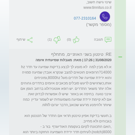
www.tinnitus.co.il
077-2310164
(מספר מקשר)
תגובה
(0)
(1)
שיתוף
RE: טינטון בשני האוזניים, מתחלף
31/08/2020 | 17:26 | מאת: מוגבלות שמיעתית איומה
א.לא מבין למה  לא מוצע לך לבצע בדיקות שמיעה עד תדרhz 
14000?הרופאים חוטאים למצב שנקרא אובדן שמיעה סמויה 
והוא ירידת שמיעה של תדרים מעל 8000hz,ומזניחים 
אותו,כשרגישים לרעש סובלים מכאבים איומים בתדרים גהוהים 
אלה יותר משאר התדרים .יש רופא אוטונירולוג ברחוב הגפן אם 
אם לא קיימת ירידת שמיעה משמעותית יש לשמור עדיין  כמה 
ב.תעשי בדיקת אפיון טינטון תראי אם התדר של הטנטון הוא  
,האם התכוונת לקיום בעקומת האודיוגרף  בור ב -
notch)8000).לעיתים תדר ירידת השמיעה החזקה ביותר הוא 