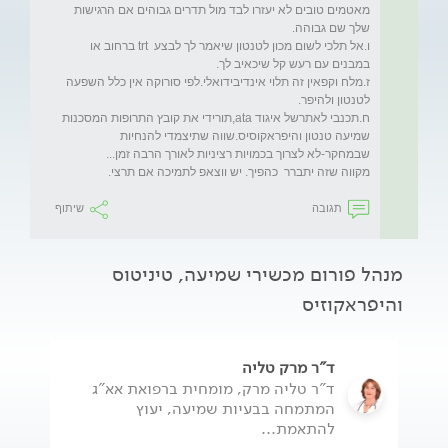
מאטמים טובים לא יעזרו לבד מול תדרים גבוהים אם הרגישות 
ו.אל תלכי לשום מכון לטנטון שיאמר לך לבצע  trt ברחוב או 
ז.מלח וקפאין זה תלוי אינדיבידואלי.לפי סורוקה אין כלל השפעה 
ח.תכנבי לאתרשל איגוד ata,תורידי את קובץ התרופות המסכנות 
שמיעה טנטון והיפראקוסיס.שווה שתיצמדי להנחיות 
מקווה שזה יתברר  כהפיך. יש ווצאפ לתמיכה אם תרצי.

תגובה
שיתוף
מנהל פורום מכשירי שמיעה, טיניטוס
והיפראקוזיס
ד"ר מרק טליה
ד"ר טליה מרק, מומחית ברפואת אא"ג
המתמחה בבעיות שמיעה, יעוץ
להתאמת...