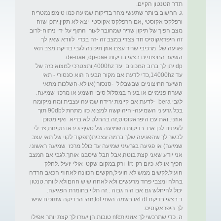
ג. החשוב ביותר שתעשי מהר בדיקות שמיעה כמו טימפונמטריה 
ורפלקס אקוסטי ,אם הרפלקס אקוסטי  יצא לא תקין,יתכן שזה 
מצב הפיך של תיקון שריר שמחובר לעור  התוף על ידי ניתוח-לרוב 
זה היפראקוסיס חד צצדי במצב זה -זה בכדי  לוודא שאין לך 
פגיעה של  מרכיבי שריר עצם אוזן תיכונה.לגבי בדיקת מצב תאי 
dp יתן לך ברוב המכונים  עד 4000hz,ותצטרכי למצוא כזה של 
עד 14000hz,כדי לדעת אם מקור הבעיה הוא סנסורי - תאי 
השיער החיצוניים שבשבלול  -סנסורי)או לא-השלכות מתאי 
לגבי bera  -לדעת אם קיימת ירידה שמיעה עצבית ומה מיקומה 
בכל גרעיני השמיעה-יהיה קשה למצוא כזו מתחת ל90db תוך 
אוזני..ואת עם היפראקוסיס,זה בהחלט לא בריא  ואף מסוכן 
לעיתים.לכן אם  בדיקות השמיעה של סעיף ג יראו תקינות,צר לי 
לבשר לך שהפגיעה שלך ברמה עצבית(תפקוד לקוי של תאי עצב 
אני יודע שאני קצת בוטה,אבל חבל שיסבנו אותך.לגבי אם המצב 
הפיך או לא-כיום רק  trt  ורק במקום שקט  אולי יועיל .לחלק 
הועיל.לקשים ממש לא הועיל,הקשים הכוונה לאחוזי הכאב חרדה 
בהלה ומצבי פחד מרעשים ולא לאחה שיש חהםולא לוותר.טנטון 
ד.בצעי בדיקת l dlאו בשמה השני tol,זוהי הבדיקה שתוכיח שיש 
ה. כדי שתרכשי לך אוזניותnfc טובות.הן יעזרו לך קצת יותר אפילו  