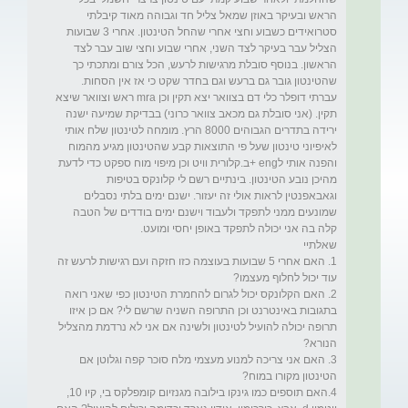
הראש ובעיקר באוזן שמאל צליל חד וגבוהה מאוד קיבלתי 
סטרואידים כשבוע וחצי אחרי שהחל הטינטון. אחרי 3 שבועות 
הצליל עבר בעיקר לצד השני, אחרי שבוע וחצי שוב עבר לצד 
הראשון. בנוסף סובלת מרגישות לרעש, הכל צורם ומתכתי כך 
שהטינטון גובר גם ברעש וגם בחדר שקט כי אז אין הסחות. 
עברתי דופלר כלי דם בצוואר יצא תקין וכן mra ראש וצוואר שיצא 
תקין. (אני סובלת גם מכאב צוואר כרוני) בבדיקת שמיעה ישנה 
ירידה בתדרים הגבוהים 8000 הרץ. מומחה לטינטון שלח אותי 
לאיפיוני טינטון שעל פי התוצאות קבע שהטינטון מגיע מהמוח 
והפנה אותי לeng +ב.קלורית וויט וכן מיפוי מוח ספקט כדי לדעת 
מהיכן נובע הטינטון. בינתיים רשם לי קלונקס בטיפות 
וגאבאפנטין לראות אולי זה יעזור. ישנם ימים בלתי נסבלים 
שמונעים ממני לתפקד ולעבוד וישנם ימים בודדים של הטבה 
1. האם אחרי 5 שבועות בעוצמה כזו חזקה ועם רגישות לרעש זה 
2. האם הקלונקס יכול לגרום להחמרת הטינטון כפי שאני רואה 
בתגובות באינטרנט וכן התרופה השניה שרשם לי? אם כן איזו 
תרופה יכולה להועיל לטינטון ולשינה אם אני לא נרדמת מהצליל 
3. האם אני צריכה למנוע מעצמי מלח סוכר קפה וגלוטן אם 
4.האם תוספים כמו גינקו בילובה מגנזיום קומפלקס בי, קיו 10, 