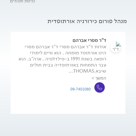
כניסת מנהלים
האורתופדיה למקצוע המבוקש ביותר להתמחות בארה"ב. תחומי
הכירורגיה האורתופדית: פגיעות טראומה אורתופדיות מורכבות,
ניתוחי גב, ניתוחי החלפת מפרקים, כירורגיה של כף היד, ניתוחים
ארתרוסקופים (ברך, כתף ועוד) וטיפול במחלות כף הרגל והקרסול,
מנהל פורום כירורגיה אורתופדית
כולל טיפול בסובלים מכף-רגל סכרתית. ^^מטרת הפורום^^ עיסוק
בנושא מחלות ופגיעות אורתופדיות - שחיקת סחוס
(אוסטאוארטריטיס) ודרכי הטיפול השמרני והניתוחי, ניתוחי החלפת
ד"ר מסרי אברהם
מפרקים, חבלות ספורט, כגון פגיעות במיניסקוס וברצועות ודרכי
אודות ד"ר אברהם מסרי ד"ר אברהם מסרי
הטיפול השמרני והניתוחי בפגיעות אלו (ארתרוסקופיות, שיחזור
הינו אורתופד מומחה . הוא סיים לימודי
רצועות).
רופאה בשנת 1991 ב-פילדלפיה , ארה"ב. הוא
עבר התמחות באורתופדיה בבית חולים
שיבא.THOMAS...
המשך >
09-7401080