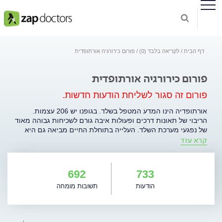
דף הבית
לקריאה בלבד (0)
פורום כירורגיה אורתופדית
פורום כירורגיה אורתופדית
פורום זה סגור לשליחת הודעות חדשות.
אורתופדיה הינו המדע המטפל בשלד. בגופנו יש 206 עצמות.
הריבוי של תאונות דרכים ופעולות איבה גורם לשכיחות גבוהה מאוד
של נפגעי מערכת השלד. העלייה בתוחלת החיים מביאה גם היא
קרא עוד
תחלואה גבוהה יותר במפרקים ובעצמות. לאור חשיבות הטיפול
בבעיות מערכת השלד הכריז ארגון הבריאות העולמי (WHO) על
העשור הנוכחי כעשור המפרק והשלד (Bone and Joint Decade).
בשלושת העשורים האחרונים חל מהפך ביכולת להעניק טיפול
692
733
אורתופדי כתוצאה משימוש בטכנולוגיות מתקדמות להדמיה
הודעות
תשובות מומחה
אבחנתית וטיפולית, ומפיתוח משתלים מלאכותיים וכן אמצעי
קיבוע מתקדמים. הכנסת מערכות ממוחשבות לשימוש בחדר ניתוח
שיפרה את אפשרויות הטיפול במקרי טראומה ובהחלפות מפרקים.
יכולת הטיפול המוצלח מחד וריבוי חולים מאידך הפכו את