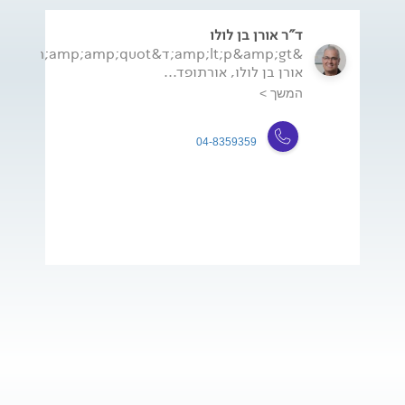
ד"ר אורן בן לולו
&amp;lt;p&amp;gt;ד&amp;amp;quot;ר
אורן בן לולו, אורתופד...
המשך >
04-8359359