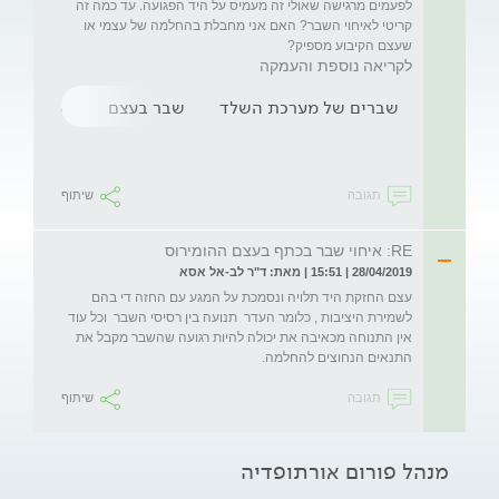
לפעמים מרגישה שאולי זה מעמיס על היד הפגועה. עד כמה זה 
קריטי לאיחוי השבר? האם אני מחבלת בהחלמה של עצמי או 
שעצם הקיבוע מספיק?

לקריאה נוספת והעמקה
שברים של מערכת השלד
שבר בעצם
שבר בכתף
תגובה
שיתוף
RE: איחוי שבר בכתף בעצם ההומירוס
28/04/2019 | 15:51 | מאת: ד"ר לב-אל אסא
עצם החזקת היד תלויה ונסמכת על המגע עם החזה די בהם 
לשמירת היציבות , כלומר העדר  תנועה בין רסיסי השבר  וכל עוד  
אין התנוחה מכאיבה את יכולה להיות רגועה שהשבר מקבל את 
התנאים הנחוצים להחלמה.
תגובה
שיתוף
מנהל פורום אורתופדיה