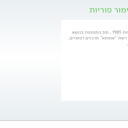
מור פוריות
ד"ר אריק כהנא, מומחה ברפואת נשים משנת 1985 . תת התמחות בנושא
ל רשת "אסותא" מרכזים רפואיים.