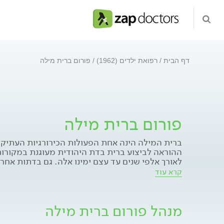
דף הבית
רפואת ילדים (1962)
פורום ברית מילה
פורום ברית מילה
ברית המילה הינה אחת הפעולות הכירורגיות העתיקו
ההוראה לביצוע ברית בדת היהודית מעוגנת במקורות
לאורך אלפי שנים עד עצם ימינו אלה. גם בדתות אחר
מקובל לבצע ברית מילה, אם כי שם הברית מבוצעת בג
קרא עוד
רבים גם כן עוברים ברית מילה עקב בעיות בריאותיו
כ-75% מתושבי צפון אמריקה הינם נימולים. מילה 
וצוברת תאוצה בש
מנהל פורום ברית מילה
רופאים מוהלים. ברית המילה גורמת לחרדה להורים 
בפורום זה ננסה להפיג את החשש ולענות לשאלות בכ