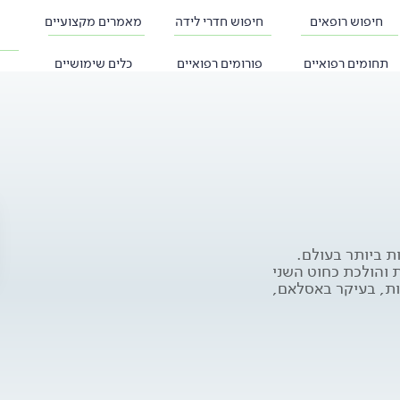
חיפוש רופאים
חיפוש חדרי לידה
מאמרים מקצועיים
תחומים רפואיים
פורומים רפואיים
כלים שימושיים
ת ביותר בעולם.
 והולכת כחוט השני
ות, בעיקר באסלאם,
יל מאוחר יותר. נוצרים
ת ומטעמי אסתטיקה.
על ידי רופאים הולכת
נים האחרונות וכיום כ-20% מהבריתות מבוצעות ע"י
ומלווה בחששות רבים.
ל הנוגע לברית, ההכנה