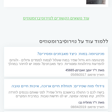
עוד נושאים הקשורים לנוירופיברומטוזיס
ללמוד עוד על נוירופיברומטוזיס
מנינגיומה במוח: כיצד מאבחנים ומסירים?
מנינגיומה היא גידול שפיר במוח שעלול לצמוח לממדים גדולים - ולגרום
להפרעות נוירולוגיות ומוטוריות. כיצד מאבחנים? וממה יש להיזהר במהלך
הניתוח להסרת הגידול?
מאת:
ד"ר יעקב זאוברמן-45665
תאריך פרסום: 05/09/2017
גידולי מוח שפירים: תוחלת חיים ארוכה, איכות חיים טובה
בישרו לכם כי התגלה בראשכם גידול שפיר? לפני שאתם נכנסים לחרדה
וללחץ, קחו נשימה עמוקה, יש לנו חדשות טובות: במרבית המקרים
גידולים מסוג זה ניתנים לטיפול – מעקב או ניתוח, ולאחריו בד"כ אפשר
מאת:
ד"ר מרגלית נבו
לחזור לשגרה מלאה
תאריך פרסום: 08/04/2019