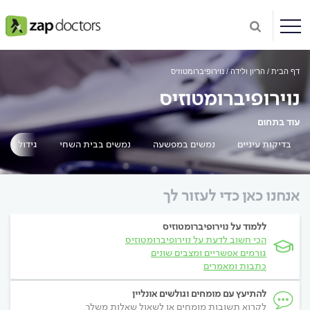
דף הבית
הריון ולידה
נוירופיברומטוזיס
נוירופיברומטוזיס
עוד בתחום
בדיקות עיניים
נמשים במפשעה
נמשים בבית השחי
גידול בקר
אנחנו כאן כדי לעזור לך
ללמוד על נוירופיברומטוזיס
הכי חשוב לדעת על נוירופיברומטוזיס
גורמים אפשריים ומצבים שונים
כתבות ומאמרים
להתיעץ עם מומחים וגולשים אונליין
לקרוא תשובות מומחים או לשאול שאלות משלך