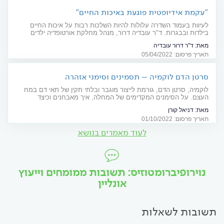
"עקמת אידיופטית פוגעת באיכות החיים"
לעיוות בעמוד השדרה עלולות להיות השלכות רבות על איכות החיים
בילדות ובבגרות. ד"ר עובדיה דרור, מנהל מחלקת אורטופדיה ילדים
בבית החולים דנה, מסביר את כל מה שצריך לדעת על עקמת
מאת:
ד"ר דרור עובדיה
אידיופטית, האבחון הטיפול וחשיבות המעקב
תאריך פרסום: 05/04/2022
סרטן הדם לוקמיה – תסמינים וסימני אזהרה
לוקמיה, סרטן הדם, גורמת לייצור מוגבר ובלתי תקין של תאי דם במח
העצם. על הסימנים המקדימים של המחלה, איך מאבחנים וכיצד
מטפלים, בכתבה הבאה
מאת:
דניאל קורן
תאריך פרסום: 01/10/2022
לעוד מאמרים בנושא
נוירופיברומטוזיס: תשובות ממומחים וייעוץ
אונליין
תשובות לשאלות