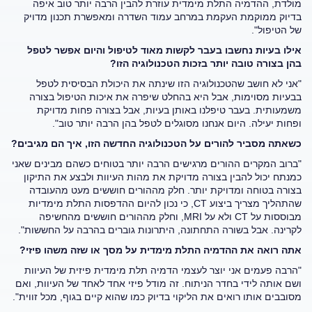
מולדת, ההדמיה התלת מימדית עוזרת להבין הרבה יותר טוב איפה
בדיוק ממוקמת העקמת במרחב עמוד השדרה ומאפשרת תכנון מדויק
של הטיפול".
אילו בעיות נחשבו בעבר לקשות מאוד לטיפול והיום אפשר לטפל
בהן בצורה טובה יותר בזכות הטכנולוגיה הזו?
"אני לא חושב שהטכנולוגיה הזו שינתה את היכולת הבסיסית לטפל
בבעיות מסוימות, אבל היא בהחלט שיפרה את איכות הטיפול בצורה
משמעותית. בעבר טיפלנו באותן בעיות, אבל בצורה פחות מדויקת
ופחות יעילה. היום אנחנו מסוגלים לטפל בהן הרבה יותר טוב".
כשאתה מסביר להורים על הטכנולוגיה החדשה הזו, איך הם מגיבים?
"ברוב המקרים ההורים מרגישים הרבה יותר בטוחים כשהם מבינים שאני
כמנתח יכול להבין בצורה מדויקת את מהות העיוות ולבצע את התיקון
בצורה בטוחה ומדויקת יותר. חלק מההורים חוששים מעט מהעובדה
שהתהליך מצריך ביצוע CT, כי נכון להיום ההדפסות התלת מימדיות
מבוססות על CT ולא על MRI, וחלק מההורים חוששים מהחשיפה
לקרינה. אבל בשורה התחתונה, היתרונות גוברים בהרבה על החששות".
אתה רואה את ההדמיה התלת מימדית על מסך או שזה משהו פיזי?
"הרבה פעמים אני יוצר לעצמי הדמיה תלת מימדית פיזית של העיוות
ושם אותה לידי בחדר הניתוח. זה מודל פיזי אחד לאחד של העיוות, ואם
מסובבים אותו רואים את הליקוי בדיוק כמו שהוא קיים בגוף, מכל זווית".