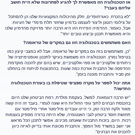
אז הטכנולוגיה הזו מאפשרת לך להגיע לפתרונות שלא היית חושב
עליהם בעבר?
"לא בהכרח. כאורתופדים, חלק מהיכולות המקצועיות שלנו הן להסתכל
על צילומי רנטגן וליצור לעצמנו בדמיון שחזור תלת מימדי של העיוות.
אבל, כאמור, ההדמיה הפיזית הזו היא הרבה יותר מדויקת מהדמיון שלנו
והיא מאפשרת תכנון וביצוע טובים יותר".
האם משתמשים בטכנולוגיה הזו גם במקרים של טראומה?
"כן, משתמשים בזה גם במקרים של טראומה, אבל לא במצבי קיצון כמו
בטיפול נמרץ. הטכנולוגיה הזו משמשת בעיקר לתכנון ואופטימיזציה של
ניתוחים אלקטיביים או סמי-אלקטיביים, שיש בהם זמן להכנה מוקדמת.
ההדפסה של התבנית אורכת כמה שעות. בהתכוננות לניתוח זה בהחלט
זמן סביר והתבנית מוכנה בזמן".
אתה יכול לספר על מקרה ספציפי שטיפלת בו בעזרת הטכנולוגיה
החדשה?
"יש הרבה דוגמאות. למשל, בעקמת מולדת, רמת הביטחון שלנו היום
בהכנסת הברגים לתוך גופי החוליות היא שונה לגמרי. בעבר זה היה קשה
מאוד ולקח הרבה זמן, כי היינו עובדים מילימטר אחרי מילימטר עם
תחושת חוסר ביטחון לגבי האנטומיה, שלא היתה ברורה מספיק בעצמות
רכות. היום, בזכות התבניות שאנחנו מכינים, אפשר לתכנן הכל מראש.
אני יושב במשרד מול המסך, והתבנית מכוונת אותי בדיוק לאיזה כיוון
להכניס את הברגים".