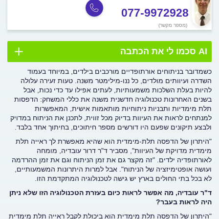
077-9972928
(מספר מקשר)
AI סכמו לי את הכתבה
כשמדובר בניתוחים אורתופדיים מורכבים בילדים, במיוחד בעמוד
השדרה ועיוותים מולדים, כל ננו-מילימטר משנה. טעות זעירה עלולה
להיות בעלת השלכות משמעותיות, לעתים אפילו עד כדי נכות, אבל
בשנים האחרונות טכנולוגיה חדשנית משנה את כללי המשחק: הדפסות
תלת מימדיות ותבניות ניתוחיות מותאמות אישית, המאפשרות
למנתחים לראות את העיוות בדיוק מכל זווית, לתכנן את הניתוח במדויק
ולבצע תיקונים שפעם היו דורשים מספר חיתוכים, בחיתוך אחד בלבד.
"היתרון של הדפסה תלת-מימדית הוא שהיא מאפשרת לך ראייה תלת
מימדית מדויקת של העיוות", מסביר ד"ר דרור עובדיה, מומחה
לאורתופדיה ילדים. "זה מקצר גם את זמן הניתוח וגם את זמן ההרדמה
ועושה אופטימיזציה של הניתוח". אבל למרות היתרונות המשמעותיים,
לא בכל בתי החולים בארץ יש גישה לטכנולוגיה המתקדמת הזו.
ד"ר עובדיה, מה אפשר לראות כיום בעזרת הטכנולוגיה הזו שלא ניתן
היה לראות בעבר?
"היתרון של הדפסה תלת מימדית הוא ביכולת לקבל ראייה תלת מימדית