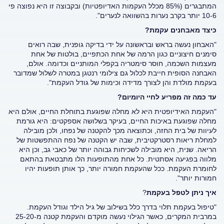
המתבגרים (85% מכלל העקמות האדיופטיות) ובקבוצה זו היא נפוצה פי
10-6 יותר בקרב נערות בהשוואה לנערים".
כיצד מאבחנים עקמת?
"האבחון נעשה בראש ובראשונה על ידי בדיקה גופנית, שבה רואים
סימנים חיצוניים כגון הרמה של אחת הכתפיים, בולטות של אחת
מעצמות השכמה, חוסר סימטריה בקפלי המותניים וכדומה. אולם,
האבחנה הסופית חייבת לכלול גם צילומי רנטגן במטרה לשלול שמדובר
בעקמת מולדת והן לצורך מדידה וכימות של גודל העקמת".
עד כמה זה מפריע לחיי היומיום?
"העקמת האידיופטית היא לא מחלה שפוגעת בתוחלת החיים, אולם היא
מחלה שפוגעת באיכות החיים, בעיקר בשלושה אספקטים: היא גורמת
לעיוות של בית החזה, וכתוצאה מכך להקטנה של נפחו, ולכן מובילה
למחלת ריאות רסטרקטיבית, שבה יש הקטנה של נפח ההתפשטות של
הריאה. שנית, היא מובילה לשכיחות גבוהה יותר של כאבי גב, וכן היא
מלווה בפגיעה אסתטית. כל אחת מהתופעות הלו מתבטאת בהתאם
לחומרת העקמת. ככל שהעקמת חמורה יותר, כך אותן תופעות יהיו
חמורות יותר".
איך ניתן לטפל בעקמת
?
"טיפול בעקמת תלוי בדרך כלל בשילוב של גיל הילד וגודל העקמת.
במרבית המקרים, כאשר הגילוי נעשה מוקדם והעקמת קטנה מ-25-20