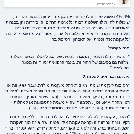
(מספר מקשר)
3%-4% מאוכלוסיית הילדים יהיו עם עקמת – עיוות בעמוד השדרה,
שיכולות להיות לו השלכות רבות על איכות החיים, הן בילדות והן בבגרות.
האורטופד ד"ר עובדיה דרור, מנהל מחלקת אורטופדיה ילדים בבית
חולים דנה במרכז הרפואי איכילוב-תל אביב, מסביר כל מה שצריך לדעת
על עקמת אידיופטית, על האבחון והטיפול בה.
מהי עקמת?
"זהו עיוות תלת מימדי, המוגדר כהטיה של הגב למעלה מעשר מעלות,
ומלווה גם בסיבוב של החוליות. בעגה הרפואית עיוות זה מכונה
'סקוליוזיס'".
מה הם הגורמים לעקמת?
"הסיבות לעקמת שונות ומגוונות החל מעקמת מולדת, שבה יש עיוות או
מספר עיוותים במבנה החוליה או החוליות; עקמת שהיא משנית למחלות
שונות ומגוונות, בעיקר מחלות נוירולוגיות (כגון: שיתוק מוחין, תסמונת
רט, מחלת SMA וכו'); תסמונת שהיא משנית לתסמונות או למחלות
גידוליות שונות (כגון נוירופיברומטוזיס, תסמונת מרפן, וכו').
"כמו כן, עקמת יכולה להופיע אצל ילד או ילדה בריאים, ללא כל מחלת
רקע. צורה אחרונה זו נקראת עקמת אידיופטית, שהיא גם סוג העקמת
השכיח ביותר בהשוואה לסוגים האחרים. למחלה זו יש רקע גנטי די ברור
- שכיחותה עשויה להגיע לכדי 20% אם יש קרוב משפחה מדרגה ראשונה