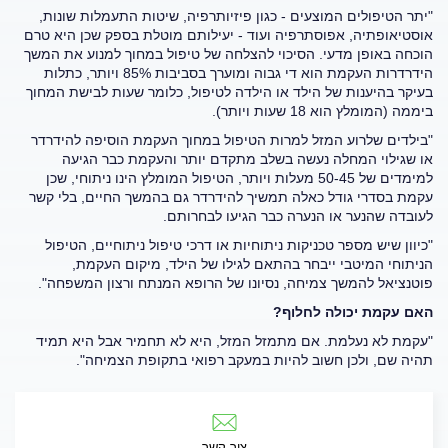
"יתר הטיפולים המוצעים - כגון פיזיותרפיה, שיטות התעמלות שונות,
אוסטיאופתיה, אפוסתרפיה ועוד - יעילותם מוטלת בספק שכן היא טרם
הוכחה באופן מדעי. הסיכוי להצלחה של טיפול במחוך למנוע את המשך
הידרדרות העקמת הוא די גבוה ומוערך בסביבות 85% ויותר, כתלות
בעיקר בהיענות של הילד או הילדה לטיפול, כלומר שעות לבישת המחוך
ביממה (המומלץ הוא 18 שעות ויותר).
"בילדים שלרוע המזל למרות הטיפול במחוך העקמת הוסיפה להידרדר
או שגילוי המחלה נעשה בשלב מתקדם יותר והעקמת כבר הגיעה
למימדים של 50-45 מעלות ויותר, הטיפול המומלץ הינו ניתוחי, שכן
עקמת בסדרי גודל כאלה תמשיך להידרדר גם בהמשך החיים, בלי קשר
לעובדה שהנער או הנערה כבר הגיעו לבחרותם.
"כיוון שיש מספר טכניקות ניתוחיות או דרכי טיפול ניתוחיים, הטיפול
הניתוחי המיטבי ייבחר בהתאם לגילו של הילד, מיקום העקמת,
פוטנציאל להמשך צמיחה, נסיונו של הרופא המנתח ורצון המשפחה".
האם עקמת יכולה לחלוף?
"עקמת לא נעלמת. אם מתמזל המזל, היא לא תחמיר אבל היא תמיד
תהיה שם, ולכן חשוב להיות במעקב רפואי בתקופת הצמיחה".
צור קשר