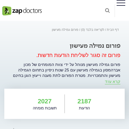
דף הבית
לקריאה בלבד (0)
פורום גמילה מעישון
פורום גמילה מעישון
פורום זה סגור לשליחת הודעות חדשות.
פורום גמילה מעישון מנוהל על ידי צוות המומחים של מכון
אברהמסון בגמילה מעישון עם 25 שנות ניסיון בתחום הגמילה
מעישון והתמכרויות. מטרת הפורום לתת מענה וייעוץ הוגן בחינם
קרא עוד
לכל המעוניין להפסיק לעשן ו/או חושב על כך, ולכל אדם שנמצא
בתהליך וצריך עזרה ו/או תמיכה ללא הבדלי גזע, מין, מצב
חברתי-כלכלי, מוצא אתני, דת או כל קטגוריה חברתית. הפורום
מיועד לכל אדם; ניתן להעלות בפורום כל שאלה בנושא עישון, נזקים
2027
2187
ודרכי גמילה. הפורום מחויב לתת יחס הולם ותשובות מקצועיות
הודעות
תשובות מומחה
לכל פונה. לכניסה לפורום - לחצו כאן.