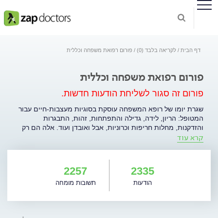
דף הבית
לקריאה בלבד (0)
פורום רפואת משפחה וכללית
פורום רפואת משפחה וכללית
פורום זה סגור לשליחת הודעות חדשות.
שגרת יומו של רופא המשפחה עוסקת בסוגיות מעצבות-חיים עבור
המטופל: הריון, לידה, גדילה והתפתחות, זהות, התבגרות
והזדקנות, מחלות חריפות וכרוניות, אבל ואובדן ועוד. אלה הם רק
קרא עוד
חלק מהנושאים עליהם מושתתת רפואת המשפחה והקושרים את
הרופא למטופל. אנחנו מאמינים במניעה ומקדישים זמן ומרץ
במניעת חולי וסבל, מגיל ינקות ועד זקנה.
2257
2335
הודעות
תשובות מומחה