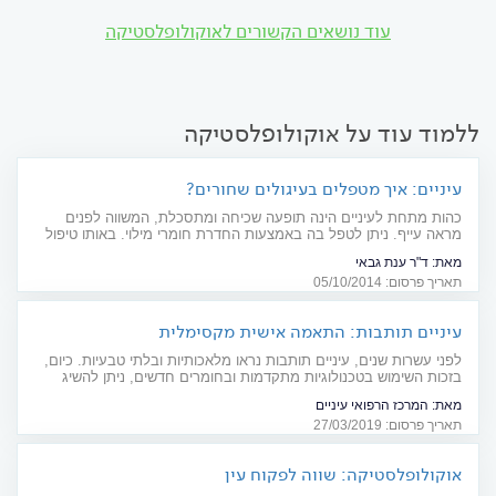
עוד נושאים הקשורים לאוקולופלסטיקה
ללמוד עוד על אוקולופלסטיקה
עיניים: איך מטפלים בעיגולים שחורים?
כהות מתחת לעיניים הינה תופעה שכיחה ומתסכלת, המשווה לפנים
מראה עייף. ניתן לטפל בה באמצעות החדרת חומרי מילוי. באותו טיפול
ניתן גם למלא לחיים שמוטות. צרכנות רפואית
מאת:
ד"ר ענת גבאי
תאריך פרסום: 05/10/2014
עיניים תותבות: התאמה אישית מקסימלית
לפני עשרות שנים, עיניים תותבות נראו מלאכותיות ובלתי טבעיות. כיום,
בזכות השימוש בטכנולוגיות מתקדמות ובחומרים חדשים, ניתן להשיג
תוצאה טבעית ואיכותית הרבה יותר. כל מה שחשוב לדעת לפני
מאת:
המרכז הרפואי עיניים
שמתחילים בתהליך ההתאמה: מדריך
תאריך פרסום: 27/03/2019
אוקולופלסטיקה: שווה לפקוח עין