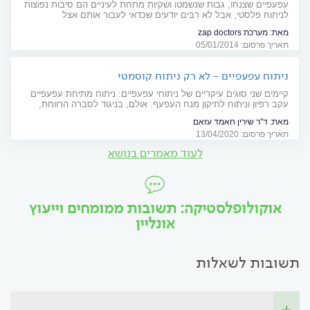
עפעפיים שצנחו, גבות שנשמטו ושקיות מתחת לעיניים הם סיבות נפוצות
לניתוח פלסטי, אבל לא רבים יודעים שכדאי לעבור אותם אצל
פלסטיקאים המומחים ברפואת העין
מאת:
מערכת zap doctors
תאריך פרסום: 05/01/2014
ניתוח עפעפיים - לא רק ניתוח קוסמטי
קיימים שני סוגים עיקריים של ניתוחי עפעפיים: ניתוח מתיחת עפעפיים
עקב רפיון וניתוח לתיקון מנח העפעף. אולם, בניגוד לסברה הרווחת,
ניתוחי עפעפיים אינם מיועדים רק למטרה אסתטית ובמקרים רבים יש
מאת:
ד"ר שירין חאמד עזאם
להם חשיבות רפואית
תאריך פרסום: 13/04/2020
לעוד מאמרים בנושא
אוקולופלסטיקה: תשובות ממומחים וייעוץ
אונליין
תשובות לשאלות