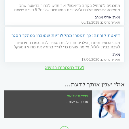
מתכננים להתחיל בקרוב בדיאטה? איך תדעו לבחור בדיאטה שהכי
מתאימה לאישיות שלכם ולהעדפות התזונתיות שלכם? 8 טיפים שיעזרו
לכם להחליט – מהי הדרך הכי טובה עבורכם לרדת במשקל
מאת:
אורלי מנירב
תאריך פרסום: 06/12/2018
דיאטת קורונה: כך תפטרו מהקלוריות שנצברו במהלך הסגר
מכוני הכושר נפתחו, הילדים חזרו לבית הספר ולכם נגמרו התירוצים
לשבת בבית ולזלול. אז מה עושים כדי להזיז בחזרה את מחוגי המשקל
לכיוון הנכון? וכיצד נוכל "לחזור לשגרה התזונתית שלנו בהקדם? כל
מאת:
הפרטים בכתבה. קראו, גזרו והדביקו על המקרר. בהצלחה
מערכת Zap Doctors זאפ דוקטורס בשיתוף המרכז הרפואי להשמנה - ד"ר רז
תאריך פרסום: 17/06/2020
לעוד מאמרים בנושא
אולי יענין אותך לדעת...
בדיקת צליאק
מדריך בדיקות...