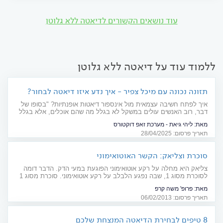
עוד נושאים הקשורים לדיאטה ללא גלוטן
ללמוד עוד על דיאטה ללא גלוטן
תזונה נכונה עם מיכל צפיר - איך נדע איזו דיאטה לבחור?
מיוחד ליום העצמאות
איך לפתח חשיבה עצמאית מול אינספור דיאטות אופנתיות? "בסופו של
דבר, רוב האנשים עולים במשקל לא בגלל מה שהם אוכלים, אלא בגלל
איך שהם אוכלים", אומרת מיכל צפיר בראיון מיוחד ליום עצמאות
מאת:
ליהי גיאת - מערכת זאפ דוקטורס
תאריך פרסום: 28/04/2025
סוכרת וצליאק: הקשר האוטואימוני
צליאק היא מחלה על רקע אוטואימוני הפוגעת במעי הדק. הדבר דומה
לסוכרת מסוג 1, שבה נפגע הלבלב על רקע אוטואימוני. סוכרת מסוג 1
וצליאק: "קשר דם"
מאת:
פרופ' משה קרפ
תאריך פרסום: 06/02/2013
8 טיפים לבחירת הדיאטה המנצחת שלכם