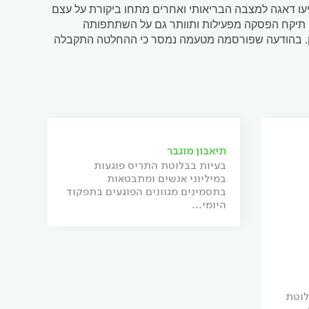
ו דאגה למצבה הבריאותי ואחרים מתחו ביקורת על עצם
חי תיקח הפסקה מפעילות ותוותר גם על השתתפותה
דון. בהודעה שפורסמה מטעמה נמסר כי ההחלטה התקבלה
בר כי ההתמודדות עם ההערות על גופה, פניה ומשקלה
תיאבון מוגבר
בעיות בבלוטת התריס פוגעות
במיליוני אנשים ומתבטאות
בתסמינים מגוונים הפוגעים בתפקוד
היומי...
לוטת