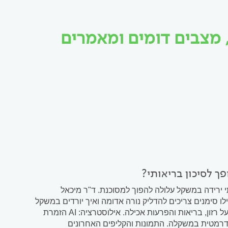
 מצבים דומים ומאמרים
פך לסיכון בריאותי?
ירידה במשקל עלולה להפוך למסוכנת. ד"ר מיכאל
ו סימנים צריכים להדליק נורה אדומה ואיך יורדים במשקל
בלי לפגוע בגוף. התגובות למראה של אריאנה גרנדה ועדן פינס מעוררות שאלות על רזון, בריאות והפרעות אכילה. אילוסטרציה: AI הזמרת
דרמטית במשקלה. התמונות והקליפים האחרונים