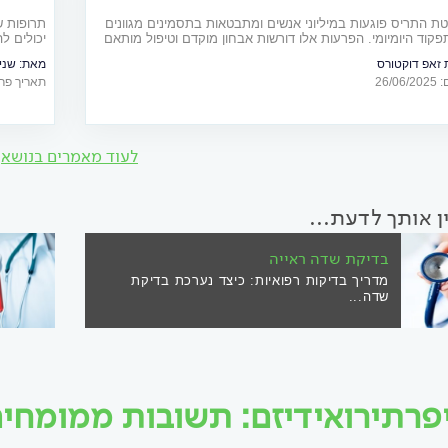
טת התריס פוגעות במיליוני אנשים ומתבטאות בתסמינים מגוונים
תרופות שו
קוד היומיומי. הפרעות אלו דורשות אבחון מוקדם וטיפול מותאם
יכולים ל
נת למנוע סיבוכים חמורים
להתמודד
זאפ דוקטורס
מאת:
שני
26/
תאריך פרסום: 11
לעוד מאמרים בנושא
ין אותך לדעת...
בדיקת שדה ראייה
מדריך בדיקות רפואיות: כיצד נערכת בדיקת
שדה...
פרתירואידיזם: תשובות ממומחים ו