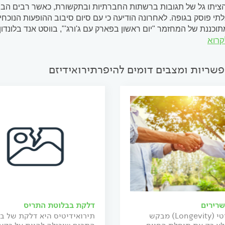
יתו גל של תגובות ברשתות החברתיות ובתקשורת, כאשר רבים הביע
תי פוסק בגופה. לאחרונה הודיעה כי עם סיום סיבוב ההופעות הנוכ
כננת של המחזמר "יום ראשון בפארק עם ג'ורג'", בווסט אנד בלונ
קרוא
 ממושכת של ביקורת ציבורית בלתי פוסקת. גרנדה עצמה סיפרה בע
..
פשריות ומצבים דומים להיפרתירואידיזם
רירים
דלקת בבלוטת התריס
הלונג'ביטי (Longevity) מבקש
תירואידיטיס היא דלקת של ב