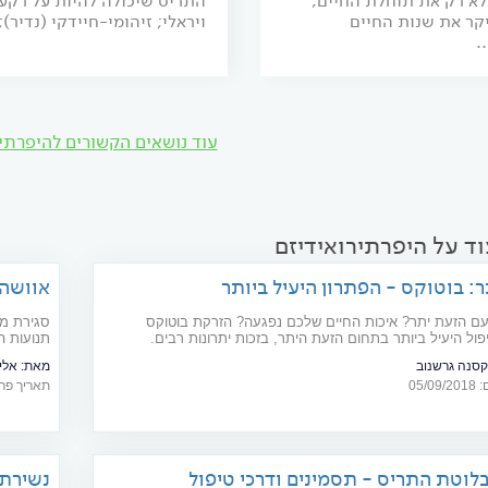
לא רק את תוחלת החיים,
התריס שיכולה להיות על רקע
קר את שנות החיים
ויראלי; זיהומי-חיידקי (נדיר); 
.
עוד נושאים הקשורים להיפרתיר
ד על היפרתירואידיזם
: בוטוקס - הפתרון היעיל ביותר
אוושה 
ם הזעת יתר? איכות החיים שלכם נפגעה? הזרקת בוטוקס
סגירת מס
ל היעיל ביותר בתחום הזעת היתר, בזכות יתרונות רבים.
תנועות ה
חיד: השפעה לזמן מוגבל. מה עושים? חוזרים על הטיפול בשעת
דם הנוצר
קסנה גרשנוב
מאת:
אלי
זרימה מו
05/
תאריך פרסום: 13
לוטת התריס - תסמינים ודרכי טיפול
נשירת 