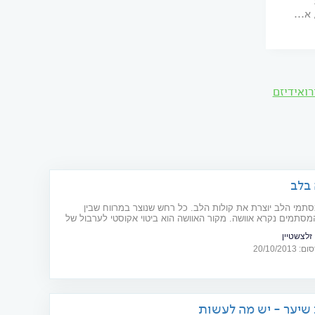
א...
ואידיזם
בלב
תמי הלב יוצרת את קולות הלב. כל רחש שנוצר במרווח שבין
מסתמים נקרא אוושה. מקור האוושה הוא ביטוי אקוסטי לערבול של
 בעקבות זרימה מואצת במעבר צר, מפגם בין המחיצות או עקב
 זלצשטיין
גברת במעברים תקינים.
20/10/20
שיער - יש מה לעשות