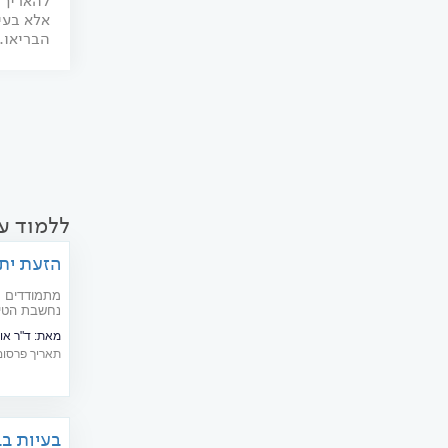
להאריך 
אלא בעי
הבריאו..
ללמוד עו
הזעת יתר
מתמודדים ע
נחשבת הטיפו
החיסרון הי
מאת:
ד"ר או
הצורך
תאריך פרסום: 09/2018
בעיות בב