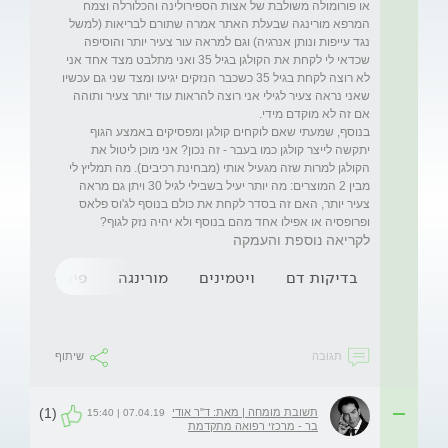
או פורומולה משולבת של אצות הספירולינה והכלורלה וצמח 
המרפא מורינגה שבעלת האתר אמרה שתורם לבריאות (למשל 
נגד עייפות ונותן אנרגיה) וגם למראה עור צעיר יותר והוסיפה 
שכדאי לי לקחת את הקולגן בגיל 35 ואני מתלבט מצד אחד אני 
לא רוצה לקחת בגיל 35 כשכבר הנזקים יגיעו ומצד שני גם עכשיו 
שאני נראה צעיר לגילי אני רוצה להראות עוד יותר צעיר ותוהה 
בנוסף, שמעתי שאם לוקחים קולגן ומפסיקים באמצע הגוף 
יתקשה לייצר קולגן כמו בעבר - זה נכון? אני מוכן ליטול את 
הקולגן למרות שזה מגעיל אותי (מבחינת רכיבים). מה תמליץ לי 
מבין 2 המוצרים: מה יותר יעיל בשבילי לגיל 30 ויתן גם מראה 
צעיר יותר, האם זה בסדר לקחת את כולם בנוסף לג'וס פלאס 
ופרופסיה או אפילו אחד מהם בנוסף ולא יהיה נזק לגוף?
לקריאה נוספת והעמקה
בדיקות דם
ויטמינים
מורינגה
פינסטריד
תגובה
שיתוף
(1)
תשובת מומחה | מאת: ד"ר אודי
07.04.19 | 15:40
בר - מרכזי רפואה מתקדמת