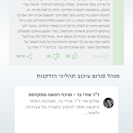
כל מיידע נוסף אודותייך, אמליץ בהחלט להתחיל  וליטול נוגדי 
חמצון, באמצעות העשרת תפריטך היומי בירקות ופירות, או 
להוסיף ויטמין סי במינון נמוך (אם אינך מעשנת וגבוה יותר אם כן) 
ואולי גם השלמת ויטמיני בי 12 חומצה פולית ומינרלים כמו ברזל 
ומגנזיום וזאת רק לאחר בדיקת דם בקופת החולים., מעבר לכך 
בהתאם לנתונים אישיים ניתן לשלב נוגדי חמצון נוספים הפועלים 
במגנונים שונים הנבחרים באופן אישי, ומעל לגיל 35 גם ליטול 
גלוקוז אמין עם או בלי חומצה היאלורונית על מנת לשמור על 
המפרקים והעור. נתון שהוכח זה כבר. בברכה ד״ר אודי בר
תגובה
(0)
(0)
שיתוף
מנהל פורום עיכוב תהליכי הזדקנות
ד"ר אודי בר - מרכזי רפואה מתקדמת
שלום אני ד"ר אודי בר. מערכת האתר
ביקשה ממני לכתוב בקצרה על עבודתי,
ולאחר...