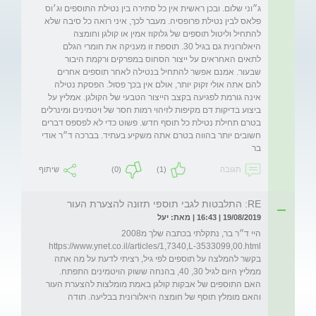
ג״וני שלום. ובכן ראשית אין כל סתירה בין נטילת התוספים וג׳וס 
פלאס לבין נטילת פרופסיה. מעבר לכך, איני רואה כל סיבה שלא 
להתחיל וליטול תוספים של גלוקוז אמין או קולגן וחומצה 
היאלורונית גם בגיל 30. תוספת זו מעניקה את חומרי הגלם 
לתאים האחראים על ייצור הסחוס במפרקים ורקמת היבור 
שבעור. אמנם אפשר להתחיל בנטילה לאחר תוספים אחרים 
להם אתה אולי זקוק יותר, אולם אין בכך פסול. הפסקת נטילה 
אינה גורמת לפגיעה בקצב הייצור הטבעי של הקולגן. אמליץ על 
ביצוע בדיקות דם מקיפות לזיהוי רמות חסר של ויטמינים ומינרלים 
בטרם תחילת נטילת כל תוסף חדש. פשוט כדי לא לפספס דברים 
חשובים יותר בהווה בטרם אתה משקיע בעתיד. בברכה ד״ר אודי 
בר
תגובה
(1)
(0)
שיתוף
RE: התלבטות לגבי תוספי תזונה להצערת העור
19/08/2019 | 16:43 | מאת: יעל
בקשר להמלצה על תוספים לפי גיל, רציתי לדעת על מה אתה 
ממליץ היום לגיל 30, 40, בהנחה ששוק הויטמינים התפתח.  
האם התוספים של אבקות קולגן באמת מומלצות להצערת העור 
והאם מומלץ תוסף של חומצה היאלורונית בבליעה. תודה