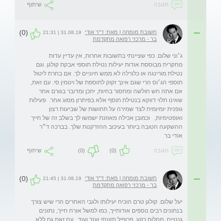
תגובה
שיתוף
(0)
תשובת מומחה | מאת: ד"ר אודי
31.08.19 | 21:31
בר - מרכזי רפואה מתקדמת
ג׳וני שלום. כפי שציינתי בתשובות אחרות, אין עדיין עדות 
מחקרית מבוססת אודות יעילות נטילת תוספי אבקת קולגן. וגם 
נטילת מורינגה או כלורלה לא ממש חיוניים לך. אם בחרת ליטול 
תוספי הג׳וס הרי שגם אינך זקוק לתוספת של ויטמין סי. עם זאת, 
אם אתה חש חולשה ומחסור בחיות, יתכן ומדובר בגורם אחר 
שאינו תלוי דווקא בנטילת תוסף אלא בפיתרון מסוג אחר.  פעילות 
גופנית יומיומית לצד שמירה על תחושות של שביעות רצון 
ואופטימיות,   וכמובן אכילה מאוזנת ישמשו לך בשלב זה של חייך 
ההשקעה הטובה ביותר בעיכוב ההזדקנות שלך. בברכה ד״ר 
אודי בר
תגובה
(0)
(0)
שיתוף
(0)
תשובת מומחה | מאת: ד"ר אודי
31.08.19 | 21:45
בר - מרכזי רפואה מתקדמת
יעל שלום. קולגן טרם הוכיח יעילותו ולגבי האחרים הרי שיש צורך 
בנתונים רבים נוספים אודותייך, כמו למשל אורח חייך, נתונים 
גנטיים, מחלות רקע, פרופיל תזונתי ועוד ועוד . עם זאת גם ללא 