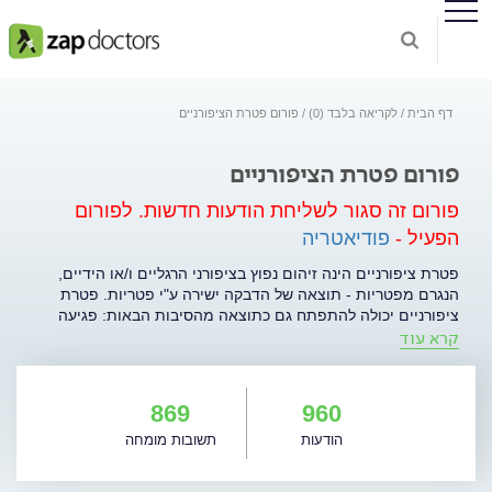
דף הבית
לקריאה בלבד (0)
פורום פטרת הציפורניים
פורום פטרת הציפורניים
פורום זה סגור לשליחת הודעות חדשות.
לפורום
הפעיל -
פודיאטריה
פטרת ציפורניים הינה זיהום נפוץ בציפורני הרגליים ו/או הידיים,
הנגרם מפטריות - תוצאה של הדבקה ישירה ע"י פטריות. פטרת
ציפורניים יכולה להתפתח גם כתוצאה מהסיבות הבאות: פגיעה
קרא עוד
(טראומה) בציפורן, לחץ מכני על הציפורן על רקע של מחלות כמו
מערכת חיסונית מוחלשת, כלי הדם, סוכרת, שלד ורקמות חיבור
והשמנת יתר, חשיפת הציפורניים ללחות, שימוש במתקני רחצה
ציבוריים, נעילת נעליים לא מאווררות; כמו כן שכיחותה עולה עם
869
960
הגיל. זיהום בפטרת ציפורניים עלול להסב הן נזק אסתטי (סדקים,
הודעות
תשובות מומחה
התפוררות, שינויי צבע, התעבות בסיס הציפורן והציפורן והפרדות
הציפורן מבסיסה) והן נזק תפקודי (במקרים קשים יותר לכאב וחוסר
יכולת לבצע חלק ממטלות היומיום). נדיר שפטרת ציפורניים תחלוף