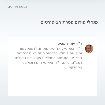
ללא טיפול תרופתי. למעשה, בהעדר טיפול, הזיהום הפטרייתי
כניסת מנהלים
עלולה להחריף ואף להתפשט לציפורניים אחרות. כמו כן, עלול
להתפתח זיהום משני ע"י חיידקים.
מנהלי פורום פטרת הציפורניים
ד"ר זיאד חמאיסי
ד"ר חמאיסי זיאד הינו מומחה לרפואת עור
ומין. את לימודי הרפואה סיים באוניברסיטת
הטכניון והתמחה במחלקת עור בבית החולים
רמב"ם. כיום, ד"ר חמאיסי הינו רופא בכיר
במחלקת...