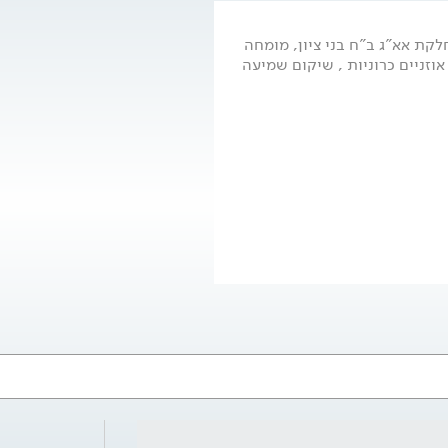
 M.D M.H.A, מנהל מחלקת אא"ג ב"ח בני ציון, מומחה
אוזניים כרוניות , שיקום שמיעה