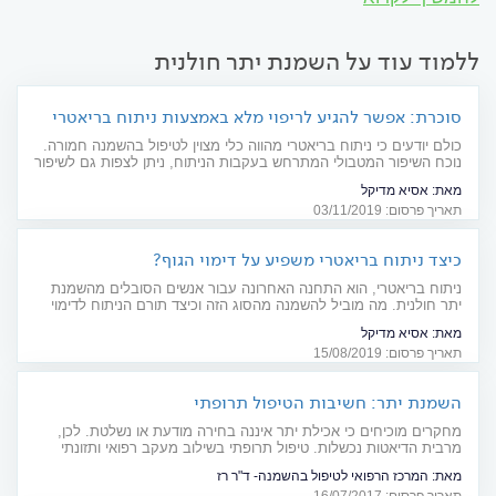
ללמוד עוד על השמנת יתר חולנית
סוכרת: אפשר להגיע לריפוי מלא באמצעות ניתוח בריאטרי
כולם יודעים כי ניתוח בריאטרי מהווה כלי מצוין לטיפול בהשמנה חמורה.
נוכח השיפור המטבולי המתרחש בעקבות הניתוח, ניתן לצפות גם לשיפור
משמעותי במצב הסוכרת, לעיתים ריפוי מלא
מאת:
אסיא מדיקל
תאריך פרסום: 03/11/2019
כיצד ניתוח בריאטרי משפיע על דימוי הגוף?
ניתוח בריאטרי, הוא התחנה האחרונה עבור אנשים הסובלים מהשמנת
יתר חולנית. מה מוביל להשמנה מהסוג הזה וכיצד תורם הניתוח לדימוי
העצמי של החולה ולבריאותו הפיזית והנפשית?
מאת:
אסיא מדיקל
תאריך פרסום: 15/08/2019
השמנת יתר: חשיבות הטיפול תרופתי
מחקרים מוכיחים כי אכילת יתר איננה בחירה מודעת או נשלטת. לכן,
מרבית הדיאטות נכשלות. טיפול תרופתי בשילוב מעקב רפואי ותזונתי
מאפשר שינוי אורח החיים לטווח ארוך
מאת:
המרכז הרפואי לטיפול בהשמנה- ד"ר רז