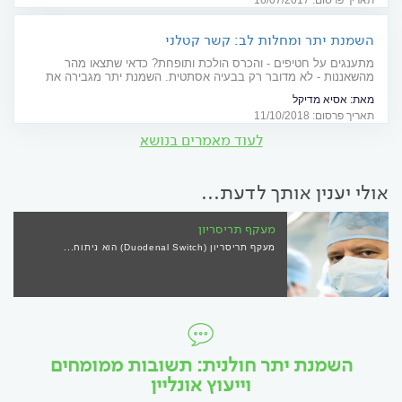
תאריך פרסום: 16/07/2017
השמנת יתר ומחלות לב: קשר קטלני
מתענגים על חטיפים - והכרס הולכת ותופחת? כדאי שתצאו מהר
מהשאננות - לא מדובר רק בבעיה אסתטית. השמנת יתר מגבירה את
הסיכון לסוכרת, עודף שומנים בדם ויתר לחץ דם: גורמי סיכון מובהקים
מאת:
אסיא מדיקל
לפיתוח מחלת לב. סקירה מיוחדת לרגל יום המודעות העולמי להשמנה
תאריך פרסום: 11/10/2018
לעוד מאמרים בנושא
אולי יענין אותך לדעת...
מעקף תריסריון
מעקף תריסריון (Duodenal Switch) הוא ניתוח...
השמנת יתר חולנית: תשובות ממומחים
וייעוץ אונליין