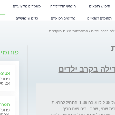
חיפוש רופאים
חיפוש חדרי לידה
מאמרים מקצועיים
תחומים רפואיים
פורומים רפואיים
כלים שימושיים
ילה בקרב ילדים
התפתחות מינית מוקדמת
פורומי
דילה בקרב ילדים
אטופי
פרופ' 
אטופי
שלום רב , בני בן השבע וחצי עם עודף משקל של 38 קילו וגובה 1.39  התחיל להראות 
תפרחת
סימנים של התבגרות מינית מוקדמת ( שיער בבית שחי , שפם , ריח זיעה חריף,  
פרופ' 
אבחון וטיפול.
גדילת אשכים וגיל עצמות מתקדם בשנה וחצי ) . היינו אצל אנדוקרינולוגית והיא שלחה 