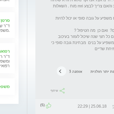
אותו לבצע 2 טסטים כדי לבדוק מאיפה זה נובע והאם צריך לבצע mri מוח . השאלות 
מה הסיכונים לבנים במצב כזה ? האם זה בטוח משפיע על גובה סופי או יכול להיות 
סרטן 
ד"ר שנ
משפחותיהם.
שאלה נוספת , היא דיברה על דקפפטיל שנותנים כל חצי שנה שיכול לעזור בעיכוב 
ההתפתחות המינית אבל האם זה באמת עוזר ומשפיע על בנים  מבחינת גובה סופי כי 
רפואה
ד"ר רן
ומשפט,
רפואית
 יתר חולנית
אומגה 3
נאופלזיה
טריפטורלין
טיפול פ
משפט 
שיתוף
(5)
25.06.18 | 22:29