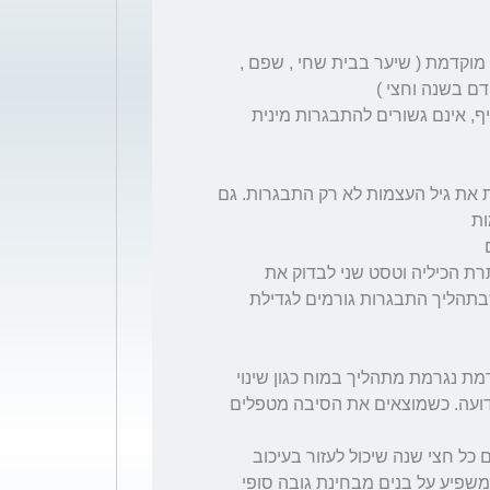
2) התחיל להראות סימנים של התבגרות מינית מוקדמת ( שיער בבית שחי , שפם , 
תשובה: א) שער בבית שחי, שפם וריח זעה חריף, אינם גשורים להתבגרות מינית 
ג) גיל עצמות מתקדם - השמנה קיצונית מקדמת את גיל העצמות לא רק התבגרות. גם 
תשובה: קרוב לוודאי שטסט אחד לבדוק את יותרת הכיליה וטסט שני לבדוק את 
הפרשת LH ו- FSH הורמונים מיותרת המוח שבתהליך התבגרות גורמים לגדילת 
תשובה: חובה. ב 50% מהבנים התבגרות מוקדמת נגרמת מתהליך במוח כגון שינוי 
מבנה, שינוי בכלי דם, גידול. ב 50% סיבה לא ידועה. כשמוצאים את הסיבה מטפלים 
5)האנדוקרינולוגית דיברה על דקפפטיל שנותנים כל חצי שנה שיכול לעזור בעיכוב 