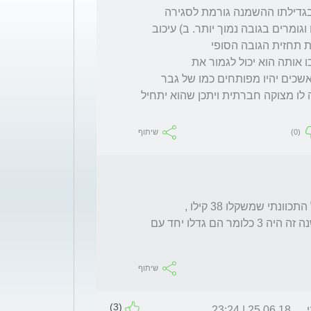
תשובה:1) גדילה: א) שני גורמים יכולים לפגוע בגדילתו ההשמנה גורמת לסגירה 
מהירה של מרכזי הגדילה, גיל העצמות מתקדם וגומרים בגובה נמוך יותר. ב) עיכוב 
2) עיכוב ההתבגרות הוא חשוב כי , אם לא יעכבו אותה הוא יכול לגמור את 
ההתבגרות, כאשר היא מהירה, תוך שנתיים והאשכים יהיו מפותחים כמו של גבר 
מבוגר. תתפתח תשוקה מינית בגיל צעיר. תהיה לו מצוקה חברתית ויתכן שהוא יתחיל 
(0)
שיתוף
גודל אשכים הוא 4 בשני הצדדים כאשר לפני שנה זה היה 3 כלומר הם גדלו יחד עם 
שיתוף
(3)
25.06.18 | 23:24