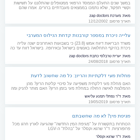
במשך שנים התעלם הממסד הרפואי ממטופלים שהתלוננו על תשישות
וקשיי תפקוד, שלא נתמכו בממצאים מעבדתיים ברורים. אמרו שהם
היסטרים או דכאוניים, ושלחו אותם לפסיכיאטר. היום כבר ברור, שמדובר
מאת:
מערכת zap doctors
על מחלות לכל דבר, ויש להן שם: "תסמונת העייפות הכרונית"
תאריך פרסום: 12/12/2002
ופיברומיאלגיה. אייך ניתן לנצח את העייפות.
עלייה ניכרת במספר קורבנות קדחת הנילוס המערבי
משרד הבריאות דיווח אמש (23.8) כי בשבועות האחרונים ישנה עלייה
ניכרת בהיקף התחלואה באנשים בישראל ובאירופה. בישראל דווח עד כה
על 68 חולים, מהם 14 במצב קשה. שניים נפטרו כתוצאה מסיבוכי
מאת:
יערית טרבלסי כתבת zap doctors
המחלה
תאריך פרסום: 24/08/2018
מחלות מעי דלקתיות והריון: כל מה שחשוב לדעת
האם מחלת מעי דלקתית משפיעה על סיכויי קליטת הריון? מהן
ההמלצות לאישה החולה במחלת מעי בזמן הריון? האם מותר להניק ומה
לגבי המשך הטיפול התרופתי? לרגל יום המודעות למחלות מעי דלקתיות
מאת:
ד"ר נפתלי תמנע עליאש
(19.5), כל מה שחשוב לדעת על הריון בצל המחלה
תאריך פרסום: 19/05/2019
מגיפת מין? לא מה שחשבתם
הכותרות בתקשורת על "מגיפת המין החדשה" שהגיעה לארץ חרגו מכל
פרופורציות. ד"ר שרגא וקסלר על "בהלת" ה-LGV
מאת:
ד"ר שרגא וקסלר