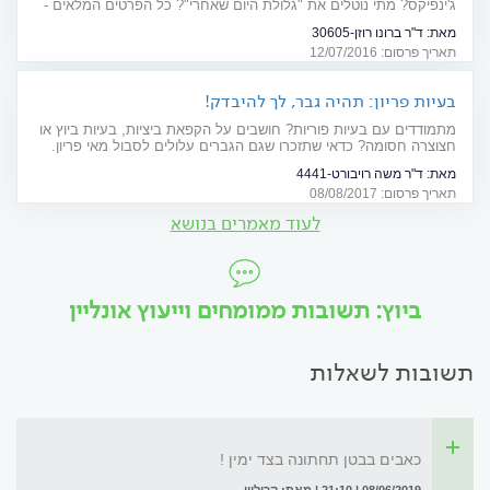
ג'ינפיקס? מתי נוטלים את "גלולת היום שאחרי"? כל הפרטים המלאים -
על אמצעי המניעה ויעילותם
מאת:
ד"ר ברונו רוזן-30605
תאריך פרסום: 12/07/2016
בעיות פריון: תהיה גבר, לך להיבדק!
מתמודדים עם בעיות פוריות? חושבים על הקפאת ביציות, בעיות ביוץ או
חצוצרה חסומה? כדאי שתזכרו שגם הגברים עלולים לסבול מאי פריון.
כיצד מאבחנים ומטפלים?
מאת:
ד"ר משה רויבורט-4441
תאריך פרסום: 08/08/2017
לעוד מאמרים בנושא
ביוץ: תשובות ממומחים וייעוץ אונליין
תשובות לשאלות
כאבים בבטן תחתונה בצד ימין !