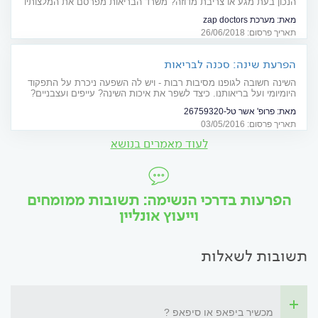
הנכון בעת מגע או צריבת מדוזה? משרד הבריאות מפרסם את המלצותיו
לציבור הרוחצים בים
מאת:
מערכת zap doctors
תאריך פרסום: 26/06/2018
הפרעת שינה: סכנה לבריאות
השינה חשובה לגופנו מסיבות רבות - ויש לה השפעה ניכרת על התפקוד
היומיומי ועל בריאותנו. כיצד לשפר את איכות השינה? עייפים ועצבניים?
כדאי שתקראו
מאת:
פרופ' אשר טל-26759320
תאריך פרסום: 03/05/2016
לעוד מאמרים בנושא
הפרעות בדרכי הנשימה: תשובות ממומחים
וייעוץ אונליין
תשובות לשאלות
מכשיר ביפאפ או סיפאפ ?