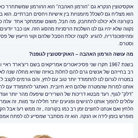
אוקסיטוצין הנקרא גם "הורמון האהבה" הוא ההורמון שמשתחרר כאמ
הוא מצליח גם לשכלל מיומנויות בין אישיות ויחסים חברתיים. הוא 
נקווה שלא יהיו גם לנו השלכות הרסניות מהסוג הזה. אנו כבר יוד
ומהיפוכונדריה, להגיע לקצה יכולת הסבל שלהם וקווי הייעוץ של פסי
וסטרס.
מה עושה הורמון האהבה – האוקיסטוצין לגופנו?
בשנת 1967 חקרו שני פסיכיאטרים אמריקאים בשם ריצ'ארד רא
רב בחייהם של אנשים גרם להם לחלות באיזה שהיא מחלה שנה לאחר
במטרה לגרום לנו להתמודד יותר טוב עם לחץ, והם גורמים לקצב לב 
אותנו למרות שהמטרה שלהם היא חיובית. האתגר להתמודד עם לחץ. 
"דלק" לגוף, רעד מבטא דריכות של השרירים שיפעלו מהר יותר ועוד.
עלולים להפוך אותנו לרגישים ופגיעים יותר חלילה עד מוות. זה אומ
הלחץ ואם אנחנו לחוצים זמן רב כמו בקורונה , זה ממש רע! אבל הקש
מופרש בזמן לידה או הנקה. הוא זה מסתבר שמסייע לנו לפתח אמפטי