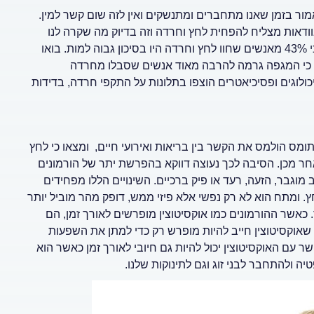
ור בזמן שאנו מתחברים ומתנשקים ואין לזה שום קשר למין.
בוודאות מצליח להפחית לחץ וחרדה וזה בדיוק מה שקרה לנו
בקורונה ולא יכולנו להתחבק. מה חבל, משום שממחקר אחד עלה כי 43% מאנשים שחוו לחץ וחרדה היו בסיכון גבוה למות. בואו
עים כי המגפה גרמה להרבה מאוד אנשים שסבלו מחרדה
כולוגים ופסיכיאטרים הוצפו בתלונות על התקפי חרדה, בדידות
יי ותומס הולמס את הקשר בין בריאות ואירועי חיים, ומצאו כי לחץ
 מכן. הסיבה לכך נעוצה דווקא בהפרשת יתר של הורמונים
מוגבר, הזעה, רעד או פיק ברכיים. השינויים הללו מפחידים
ומתח הוא לא רק נפשי אלא פיזי ממש, דופק מהר מוביל יותר
 כאשר ההורמונים כמו אוקסיטוצין מופרשים לאורך זמן, הם
ר שאוקסיטוצין חייב להיות מופרש רק כדי למתן את השפעות
ר עם האוקסיטוצין יכול להיות גם חיובי לאורך זמן כאשר הוא
ה ולהתחבר לבני זוג וגם לתינוקות שלנו.