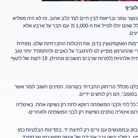
ר גופני ובריאות לבין חיים לצד כלב אהוב. זה לא היה מפליא
שהרבה מאוד אנשים בחרו לאמץ כלבים בקורונה. זה לא היה רק בגלל שהם יכלו לטייל את ה-1,000 מ' עם חבר על ארבע אלא
עים.
מות האוקסיטוצין בדם, את היכולות החברתיות שלנו, מפחית
 שההורמון מסייע לנו להתגבר על כאבים ולהתמודד יותר טוב
עם כעס. בנוסף לכך הוא עוזר לנו לחזק את המערכת החיסונית ומפחית אלרגיות (למרות שרבים חושבים אחרת). 18 דקות של ליטוף
בלנו מכללי הריחוק החברתי בקורונה. הסינים חשוב לומר אשר
 כל לחי ולבני המשפחה דווקא לתת רק נשיקה אחת. באיטליה
רום איטליה נותנים נשיקות רק לבני המשפחה ולאחרים-
וק ובמפגשים עם זרים רק לחיצת יד. במדינות הבלטיות כמו
ימין. בפולין ינשק גבר את ידה של אישה ממש כמו שבספרד