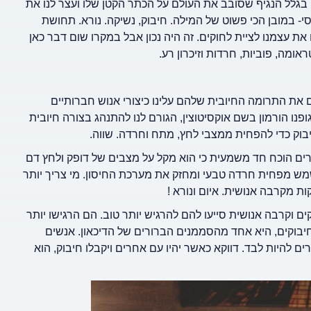
) בגלל הנגיף שסובב את העולם על הכתר הקטן שלו ועצר לנו את
י- במובן הכי פשוט של המילה. חיבוק, נשיקה. נורא. תחושת
ת עצמנו לציית לחוקים. זה היה נכון אבל במקרו שום דבר כאן
אומה, פוביות, חרדות וזיכרון רע.
ם את התרומה החיובית שלהם עלינו כיצורי אנוש חברותיים
 הורמון בשם אוקסיטוצין, הגורם לנו להתנהג בצורה חיובית
רים הוכח חד משמעית כי הוא מקל על מצבים של דופק ולחץ דם
שמש מפחית חרדה טבעי ומחזק את מערכת החיסון. מי צריך יותר
ות מקרבה אנושית. איום ונורא !
 וקרבה אנושית סייעו להם להרגיש יותר טוב. הם הרגישו יותר
חיבוקים, היא אחד מהסממנים הברורים של הדיכאון. אנשים
ם להיות לבד. דווקא כאשר יהיו עם אחרים ויקבלו חיבוק, הוא