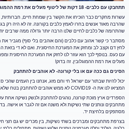
תתחבקו עם כלבים- 18 דקות של ליטוף מעלים את רמת ההמוגלובין!
עשרות מחקרים כבר הוכיחו את הקשר בין שמחת חיים, חברותיות, כוש
שהתרומה של כלבים לחיים שלנו הרבה יותר גדולה ממה שרבים יוד
מסתבר כי קשר אהוב עם כלבים (והם אוהבים בלי סוף) מגביר את ר
לחץ דם וקצב לב ומחזק את המערכת החיסונית. ואם לא די בזאת הרי
מעלים את רמת ההמוגלובין. זה בדוק!
הסינים גם ככה עם או בלי קורונה- לא אוהבים להתחבק
יכול להיות שבתור עם ישראל חי וחם מזג, אנחנו בין העמים שהכי ס
המציאו לנו את ה- COVID19 לא ממש אוהבים להתחבק בטח שלא בפומבי, הם רק לוחצים ידיים.
הספרדים ארץ מוכת קורונה, נוהגים להתחבק ולנשק נשיקה אחת על
מתחבקים ונותנים שתי נשיקות ולא משנה אם זה לגבר או אישה. בד
מסתפקים בלחיצת יד.
בצרפת מתחבקים ומברכים בשתי נשיקות, בין מכרים יש גם חצי חיב
בלגיה, הולנד וחלק מגרמניה נותנים שלוש נשיקות. מתחילים בלחי 