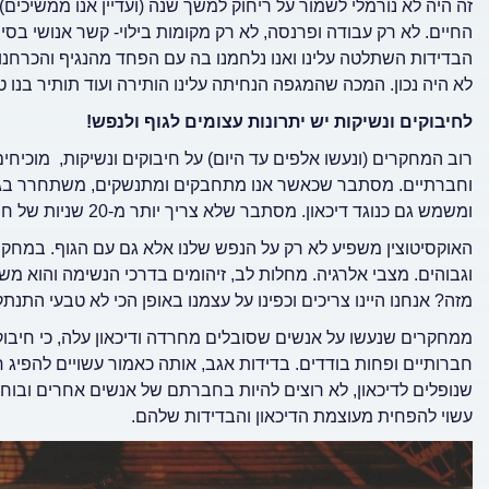
זה היה לא נורמלי לשמור על ריחוק למשך שנה (ועדיין אנו ממשיכים
החיים. לא רק עבודה ופרנסה, לא רק מקומות בילוי- קשר אנושי בסיס
הבדידות השתלטה עלינו ואנו נלחמנו בה עם הפחד מהנגיף והכרחנו א
לא היה נכון. המכה שהמגפה הנחיתה עלינו הותירה ועוד תותיר בנו טר
לחיבוקים ונשיקות יש יתרונות עצומים לגוף ולנפש!
רוב המחקרים (ונעשו אלפים עד היום) על חיבוקים ונשיקות, מוכיחי
וחברתיים. מסתבר שכאשר אנו מתחבקים ומתנשקים, משתחרר בגופנו
ומשמש גם כנוגד דיכאון. מסתבר שלא צריך יותר מ-20 שניות של חיבוק כדי להפחית ממצבי לחץ, מתח וחרדה. שווה.
האוקסיטוצין משפיע לא רק על הנפש שלנו אלא גם עם הגוף. במחק
וגבוהים. מצבי אלרגיה. מחלות לב, זיהומים בדרכי הנשימה והוא מ
מזה? אנחנו היינו צריכים וכפינו על עצמנו באופן הכי לא טבעי התנתק
ממחקרים שנעשו על אנשים שסובלים מחרדה ודיכאון עלה, כי חיבוקים
חברותיים ופחות בודדים. בדידות אגב, אותה כאמור עשויים להפיג 
שנופלים לדיכאון, לא רוצים להיות בחברתם של אנשים אחרים ובוחרי
עשוי להפחית מעוצמת הדיכאון והבדידות שלהם.