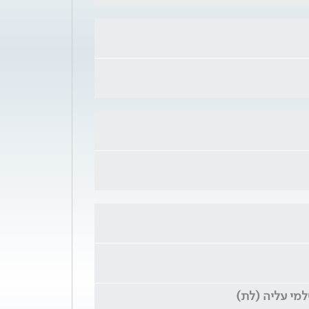
מי עליה (לת)