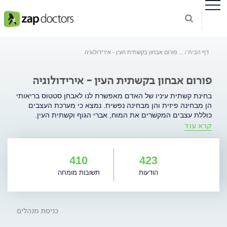
דף הבית
...
פורום אבחון בקשתית העין - אירידולוגיה
פורום אבחון בקשתית העין - אירידולוגיה
בחינת קשתית עיניו של האדם מאפשרת לנו לאבחן סטטוס בריאותי
הן מבחינה פיזית והן מבחינה נפשית. נמצא כי מערכת העצבים
כוללת עצבים המקשרים את המוח, אברי הגוף וקשתית העין.
קרא עוד
כלומר, כל הקורה בגוף משתקף בקשתית העין בעזרת מערכת
העצבים האוטונומית. רשמים מכל אברי הגוף מועברים לקשתית,
דרך קשר ישיר הקיים בין השכבה העליונה של הקשתית ומערכת
העצבים הסימפטטית. האבחון האירידולוגי, מתבסס על האמונה כי
410
423
קיים קשר בלתי ניתן להפרדה בין הגוף לנפש. העין מלמדת על
הודעות
תשובות מומחה
אישיותנו ומצבנו הנפשי. ניתן לאבחן דרך קשתית העין את מצב
מערכות הגוף, להעריך את כח הויטאליות של האדם, להבחין במצב
המעיד על ראשיתו של תהליך שעדיין לא התבטא בצורה פיזית
ולמנוע כך מחלות. ניתן לראות באירידולוגיה חולשה תורשתית
כניסת מנהלים
וחולשות נרכשות, ולהבין את מקור המחלה, מקור הסימפטום
והקשר בין איברים ומערכות.