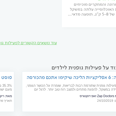
רונה והמחקרים מוכיחים
האוכלוסייה עלתה במשקל
פעה מדאי...
עוד נושאים הקשורים לפעילות גופ
ד על פעילות גופנית לילדים
לכו על זה: 6 אפליקציות הליכה שיקימו אתכם מהכורסה
פוסט ק
ר האחרון לא הצליח לעשות זאת)
פעילות גופנית שתורמת רבות לבריאות, שומרת על הכושר הגופני,
3%
ידה במשקל, להפגת מתחים ולמצב רוח טוב יותר. לרגל יום
מעם ישרא
ההליכה העולמי שחל השבוע, תכירו: 6 אפליקציות שיעשו לכם חשק לקום
בבית חול
קטורס
מאת:
ריק
24/
תאריך פרסום: 21