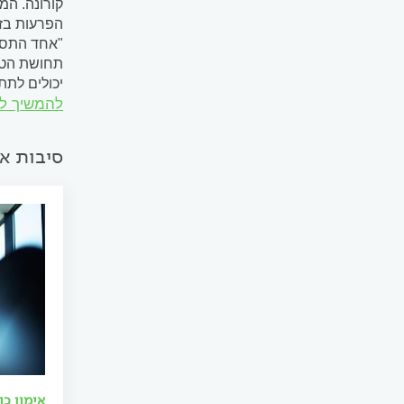
קורונה. המ
הפרעות בזיכ
"אחד התסמי
תחושת הטעם
יכולים לתת
להמשיך ל
לעצמם. מהני
סיבות אפ
אימון כו