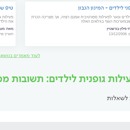
ני לילדים - המינון הנבון
טיפ שב
לדים ונוער לפעילות ספורטיבית אמנם רצויה, אך מצריכה הכרת
פעילות ג
במערכות הגוף בגילאים האלה
את הילד
י פילץ-בורשטיין
מאת:
מערכת s
13/
תאריך פרסום: 09
לעוד מאמרים בנושא
ילות גופנית לילדים: תשובות ממו
לשאלות