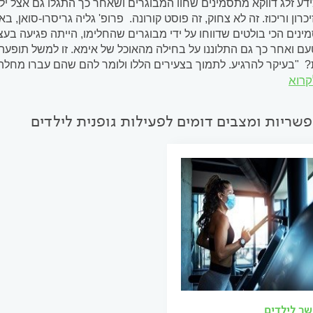
ידע זלג דווקא מתסמינים שחוו המבוגרים ושאחר כך התגלו גם אצל יל
רון וריכוז. זה לא צחוק, זה פוסט קורונה. פרופ' גליה גריסרו-סואן, 
נים הכי בולטים שדווחו על ידי מבוגרים שהחלימו, הייתה פגיעה בעצ
 ואחר כך גם התלוננו על בחילה מהאוכל של אימא. זו למשל תופע
? "בעיקר להרגיע. לתמוך בצעירים הללו ולומר להם שהם עברו מחלה 
קרוא
סיון שלי...
שריות ומצבים דומים לפעילות גופנית לילדים
שר לילדים