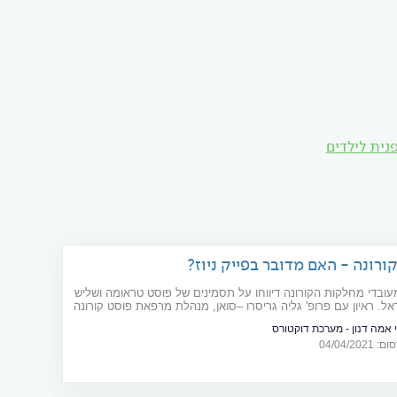
נית לילדים
ורונה - האם מדובר בפייק ניוז?
35. מעובדי מחלקות הקורונה דיווחו על תסמינים של פוסט טראומה ושליש
ל. ראיון עם פרופ' גליה גריסרו –סואן, מנהלת מרפאת פוסט קורונה
ים דנה דואק
י אמה דנון - מערכת דוקטורס
04/04/20