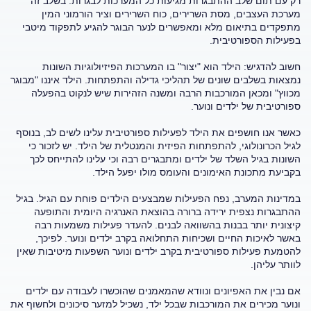
רק עם תום שלב ההתבגרות מגיעות כל המערכות לבגרות. בשלב זה
מערכת העצבים, מסת השרירים, כוח השרירים וציר הורמוני המין
מתפקדים בתיאום מלא ומאפשרים לנער הבוגר להגיע לתפקוד מיטבי
בפעילות הספורטיבית.
חשוב להדגיש: הילד הוא "יצור" בו המערכות הפיזיולוגיות השונות
נמצאות בשלבים שונים של תהליכי גדילה והתפתחות. הילד איננו "מבוגר
מכווץ" ומכאן המורכבות הרבה ומשנה הזהירות שיש לנקוט בהפעלה
ספורטיבית של ילדים ונוער.
כאשר אנו חושפים את הילד לפעילות ספורטיבית עלינו לשים לב, בנוסף
לגיל הכרונולוגי, להתפתחות הפיזית והמנטלית של הילד. יש לזכור כי
השונות בגיל השלד של ילדים ומתבגרים רבה וכי עלינו להתייחס לכך
בקביעת מתכונת האימונים והעומס מולו יפעל הילד.
במדינות המערב, נפח הפעילות שמבצעים הילדים פוחת עם הגיל. בגיל
ההתבגרות נצפית ירידה ברורה בהוצאת האנרגיה היומית והתופעה
קיצונית יותר בבנות בהשוואה לבנים. להעדר פעילות משמעות רבה
באשר לאיכות החיים ושכיחות התחלואה בקרב ילדים ונוער. לפיכך,
להטמעת פעילות ספורטיבית בקרב ילדים ונוער השפעות מיטיבות שאין
לוותר עליהן.
אם נבין את האפיונים ונוודא שהמאמנים שהוכשרו לעבודה עם ילדים
ונוער מכירים את המורכבות שבכל ילד, נשכיל למזער סיכונים ולחשוף את