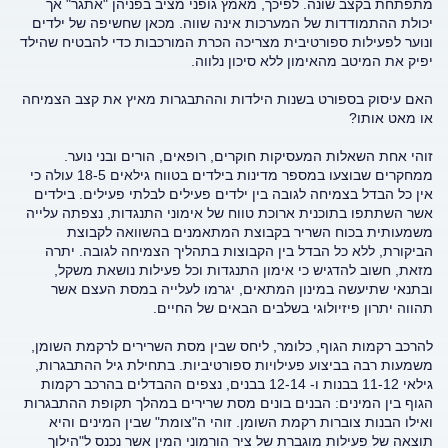
מתפתחת בקצב שונה. לפיכך, מאמץ גופני מציב בפניהן "אתגר" אך
יכולת ההתמודדות של המערכות אינה שווה. מכאן שחשיפה של ילדים
ונוער לפעילות ספורטיבית מצריכה הכרת המורכבות כדי להבטיח שהילד
יפיק את המיטב מהאימון ללא סיכון נלווה.
האם עיסוק בספורט בשנות הילדות וההתבגרות מאיץ את קצב הצמיחה
או מאט אותו?
זוהי אחת השאלות המעסיקות חוקרים, רופאים, הורים ובני נוער.
ממחקרים שבוצעו במספר מדינות בילדים בטווח גילאים 18-5 עולה כי
אין כל הבדל בצמיחה לגובה בין ילדים פעילים לבלתי פעילים. בילדים
אשר השתתפו בתוכנית ארוכת טווח של אימוני התנגדות, נצפתה עלייה
משמעותית בכוח השריר בקבוצת המתאמנים בהשוואה לקבוצת
הביקורת, ללא כל הבדל בין הקבוצות בתהליך הצמיחה לגובה. יתרה
מזאת, חשוב להדגיש כי אימון התנגדות וכל פעילות נושאת משקל,
ובתנאי שתיעשה במינון המתאים, יגרמו לעלייה במסת העצם אשר
תהווה יתרון פיזיולוגי בשלבים הבאים של החיים.
להרכב רקמות הגוף, כלומר, ליחס שבין מסת השרירים לרקמת השומן,
משמעות רבה בביצוע פעילויות ספורטיביות. בתחילת גיל ההתבגרות,
גילאי 11-12 בבנות ו- 12-14 בבנים, נצפים ההבדלים בהרכב רקמות
הגוף בין המינים: הבנים בונים מסת שרירים במהלך תקופת ההתבגרות
ואילו הבנות צוברות רקמת השומן. זוהי ה"צומת" שבין המינים והיא
תוצאה של פעילות מוגברת של ציר הורמוני המין אשר נכנס ל"הילוך