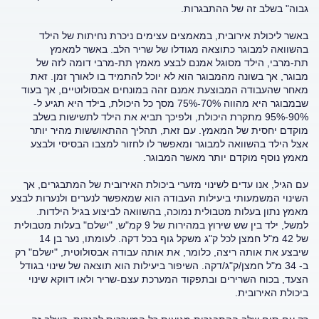
גבוה" בשלב זה של ההתבגרות.
באשר ליכולת אירובית, במאמצים עצימים ניכרת נחיתות של הילד
בהשוואה למבוגר כתוצאה מגודלו של שריר הלב. באשר למאמץ
תת-מרבי, הילד מסוגל אמנם לבצע מאמץ תת-מרבי דומה לזה של
מבוגר, אך בשונה מהמבוגר הוא לא יוכל להתמיד בו לאורך זמן. זאת
מאחר שהעבודה המבוצעת אמנם זהה במונחים אבסולוטיים, אך בעוד
שבמבוגר היא מהווה 70%-75% מסך כל היכולת, בילד היא תגיע ל-
90%-95% מתקרת היכולת, ולפיכך תביא את הילד לתשישות בשלב
מוקדם יחסית של המאמץ. עם זאת, תהליך ההתאוששות מהיר יותר
אצל הילד בהשוואה למבוגר ומאפשר לו לחזור למצבו הבסיסי ולבצע
מאמץ נוסף מוקדם יותר מאשר המבוגר.
עם הגיל, אנו עדים לשינוי מזערי ביכולת האירובית של המתבגרים, אך
השינוי המשמעותי ביעילות העבודה הוא שמאפשר לנערים ולנערות לבצע
מאמץ נתון בעלות מטבולית נמוכה, בהשוואה לביצוע בגיל הילדות.
למשל, ילד בין שש שירוץ במהירות של 9 קמ"ש, "ישלם" בעלות מטבולית
של 42 מ"ל חמצן לכל ק"ג משקל גוף בכל דקה. לעומתו, נער בן 14
שיבצע את אותה ריצה, כלומר, את אותה עבודה אבסולוטית, "ישלם" רק
ב- 34 מ"ל חמצן/ק"ג/דקה. השיפור ביעילות הוא תוצאה של שינוי בגודל
הצעד, בכוח השרירים ובתפקוד המערכת עצם-שריר ולאו דווקא שינוי
ביכולת האירובית.